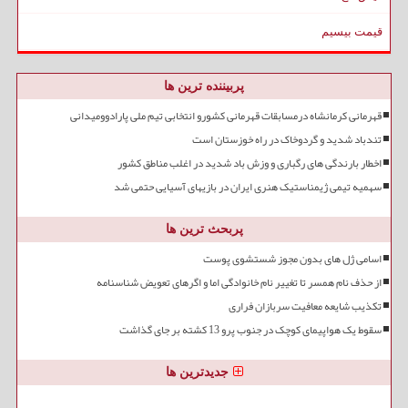
قیمت بیسیم
پربیننده ترین ها
قهرمانی کرمانشاه درمسابقات قهرمانی کشورو انتخابی تیم ملی پارادوومیدانی
تندباد شدید و گردوخاک در راه خوزستان است
اخطار بارندگی های رگباری و وزش باد شدید در اغلب مناطق کشور
سهمیه تیمی ژیمناستیک هنری ایران در بازیهای آسیایی حتمی شد
پربحث ترین ها
اسامی ژل های بدون مجوز شستشوی پوست
از حذف نام همسر تا تغییر نام خانوادگی اما و اگرهای تعویض شناسنامه
تکذیب شایعه معافیت سربازان فراری
سقوط یک هواپیمای کوچک در جنوب پرو 13 کشته بر جای گذاشت
جدیدترین ها