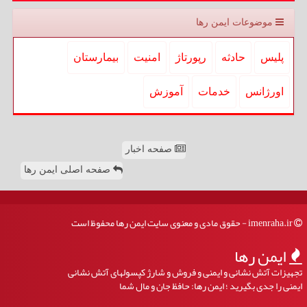
موضوعات ایمن رها
پلیس
حادثه
رپورتاژ
امنیت
بیمارستان
اورژانس
خدمات
آموزش
صفحه اخبار
صفحه اصلی ایمن رها
imenraha.ir - حقوق مادی و معنوی سایت ایمن رها محفوظ است
ایمن رها
تجهیزات آتش نشانی و ایمنی و فروش و شارژ کپسولهای آتش نشانی
ایمنی را جدی بگیرید ؛ ایمن رها: حافظ جان و مال شما