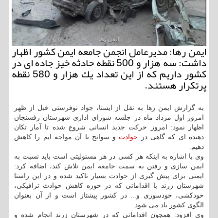
ایمن رها: مدیرعامل انجمن جامعه ایمن كشور اظهار
داشت: سه هزار و 500 نقطه حادثه خیز جاده ای در
كشور داریم كه از این تعداد یك هزار و 580 نقطه
پرتكرار هستند.
به گزارش ایمن رها به نقل از ایسنا، جواد نوفرستی قبل از ظهر
امروز اول مرداد ماه در جلسه شورای اداری شهرستان رفسنجان
اظهار نمود: امروز حركت جدید انسانی شروع شده تا آمار تكان
دهنده ای كه گاهی در
حوادث
و سوانح با آن مواجه ایم را كاهش
دهیم.
وی با اشاره به اینكه هر كسی در هر مسئولیتی است باید نسبت به
ایمن سازی و رفتن به سمت جامعه ایمن تلاش كند، اضافه كرد:
ایمنی برای پیش گیری از حوادث بسیار تاكید شده و در این راستا
شهرستان زرند با اقداماتی كه در حوزه كاهش حوادث ترافیكی،
خودكشی، خودسوزی و... در كشور پیشتاز است و از آن بعنوان
الگوی كشور یاد می شود.
وی افزود: همچون اقداماتی كه در شهرستان زرند انجام شده و