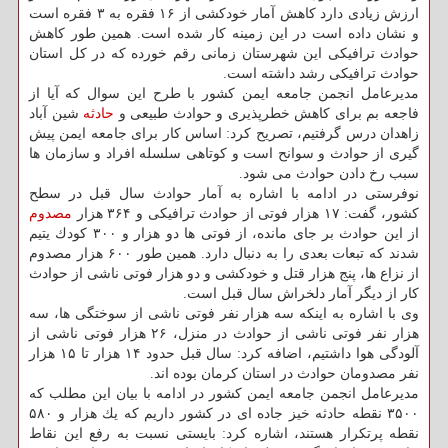
ارزش زیادی دارد كاهش آمار خودكشی از ۱۶ فقره به ۳ فقره است
و نشان داده است در این زمینه كار شده است. همین طور كاهش
حوادث ترافیكی این شهرستان زمانی رقم خورده كه در كل استان
حوادث ترافیكی رشد داشته است.
مدیرعامل انجمن جامعه ایمن كشور با طرح این سوال كه آیا از
فاجعه بم برای كاهش خطرپذیری و حوادث طبیعی و
حادثه
شین آباد
زاهدان درس گرفتیم، تصریح كرد: اساس كار برای جامعه ایمن پیش
گیری از حوادث و سوانح است و كوتاهی سلسله افراد و سازمان ها
سبب رخ دادن حوادث می شود.
نوفرستی در ادامه با اشاره به آمار حوادث سال قبل در سطح
كشور، گفت: ۱۷ هزار فوتی از حوادث ترافیكی و ۳۶۴ هزار
مصدوم
از این حوادث بر جای مانده، از فوتی ها دو هزار و ۳۰۰ كودك یتیم
شدند كه تبعات بعدی را به دنبال دارد. همین طور ۶۰۰ هزار مصدوم
از نزاع ها، پنج هزار قتل و خودكشی و دو هزار فوتی ناشی از حوادث
كار از دیگر آمار دلخراش سال قبل است.
وی با اشاره به اینكه سه هزار نفر فوتی ناشی از سوختگی ها، سه
هزار نفر فوتی ناشی از حوادث در منزل، ۲۶ هزار فوتی ناشی از
آلودگی هوا داشتیم، اضافه كرد: سال قبل حدود ۱۴ هزار تا ۱۵ هزار
نفر مصدومان حوادث در استان كرمان بوده اند.
مدیرعامل انجمن جامعه ایمن كشور در ادامه با بیان این مطلب كه
۳۵۰۰ نقطه حادثه خیز جاده ای در كشور داریم كه یك هزار و ۵۸۰
نقطه پرتكرار هستند، اشاره كرد: بایستی نسبت به رفع این نقاط