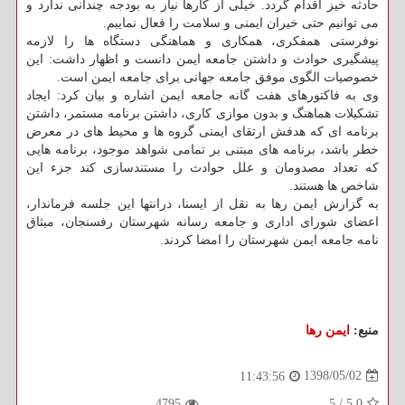
حادثه خیز اقدام گردد. خیلی از كارها نیاز به بودجه چندانی ندارد و
می توانیم حتی خیران ایمنی و سلامت را فعال نماییم.
نوفرستی همفكری، همكاری و هماهنگی دستگاه ها را لازمه
پیشگیری حوادث و داشتن جامعه ایمن دانست و اظهار داشت: این
خصوصیات الگوی موفق جامعه جهانی برای جامعه ایمن است.
وی به فاكتورهای هفت گانه جامعه ایمن اشاره و بیان كرد: ایجاد
تشكیلات هماهنگ و بدون موازی كاری، داشتن برنامه مستمر، داشتن
برنامه ای كه هدفش ارتقای ایمنی گروه ها و محیط های در معرض
خطر باشد، برنامه های مبتنی بر تمامی شواهد موجود، برنامه هایی
كه تعداد مصدومان و علل حوادث را مستندسازی كند جزء این
شاخص ها هستند.
به گزارش ایمن رها به نقل از ایسنا، درانتها این جلسه فرماندار،
اعضای شورای اداری و جامعه رسانه شهرستان رفسنجان، میثاق
نامه جامعه ایمن شهرستان را امضا كردند.
منبع:
ایمن رها
1398/05/02
11:43:56
4795
5
/
5.0