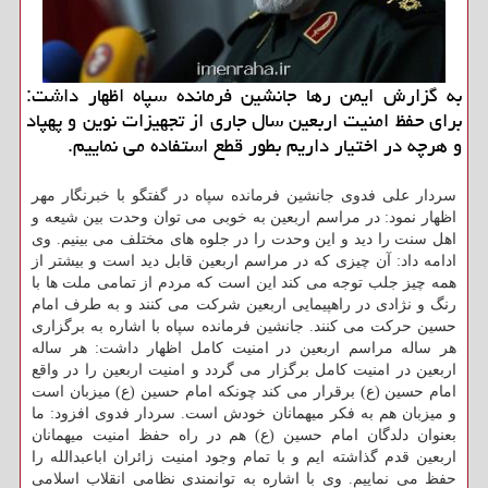
به گزارش ایمن رها جانشین فرمانده سپاه اظهار داشت:
برای حفظ امنیت اربعین سال جاری از تجهیزات نوین و پهپاد
و هرچه در اختیار داریم بطور قطع استفاده می نماییم.
سردار علی فدوی جانشین فرمانده سپاه در گفتگو با خبرنگار مهر
اظهار نمود: در مراسم اربعین به خوبی می توان وحدت بین شیعه و
اهل سنت را دید و این وحدت را در جلوه های مختلف می بینیم. وی
ادامه داد: آن چیزی كه در مراسم اربعین قابل دید است و بیشتر از
همه چیز جلب توجه می كند این است كه مردم از تمامی ملت ها با
رنگ و نژادی در راهپیمایی اربعین شركت می كنند و به طرف امام
حسین حركت می كنند. جانشین فرمانده سپاه با اشاره به برگزاری
هر ساله مراسم اربعین در امنیت كامل اظهار داشت: هر ساله
اربعین در امنیت كامل برگزار می گردد و امنیت اربعین را در واقع
امام حسین (ع) برقرار می كند چونكه امام حسین (ع) میزبان است
و میزبان هم به فكر میهمانان خودش است. سردار فدوی افزود: ما
بعنوان دلدگان امام حسین (ع) هم در راه حفظ امنیت میهمانان
اربعین قدم گذاشته ایم و با تمام وجود امنیت زائران اباعبدالله را
حفظ می نماییم. وی با اشاره به توانمندی نظامی انقلاب اسلامی