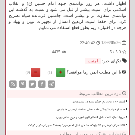
اظهار داشت: هر روز توانمندی جبهه امام حسین (ع) و انقلاب
اسلامی برای امنیت بیشتر از قبل می شود و نسبت به گذشته این
توانمندی متفاوت تر و بیشتر است. جانشین فرمانده سپاه تصریح
كرد: برای حفظ امنیت اربعین امسال از تجهیزات نوین و پهپاد و
هرچه در اختیار داریم بطور قطع استفاده می نماییم.
1398/05/26
22:40:42
4435
5
/
5.0
تگهای خبر:
امنیت
با این مطلب ایمن رها موافقید؟
(0)
(1)
تازه ترین مطالب مرتبط
کشف ۱۹۲ تن برنج احتکارشده در بندرعباس
هشدار خواب آلودگی علت اصلی تصادف اربعینی ها پلیس
جزییات بازداشت عامل انتشار لایو ضرب و جرح دختر جوان
350 مرکز درمانی و 56 پایگاه امدادی هلال احمر مورد به هدف خوردن قرار گرفت
نظرات بینندگان در مورد این مطلب