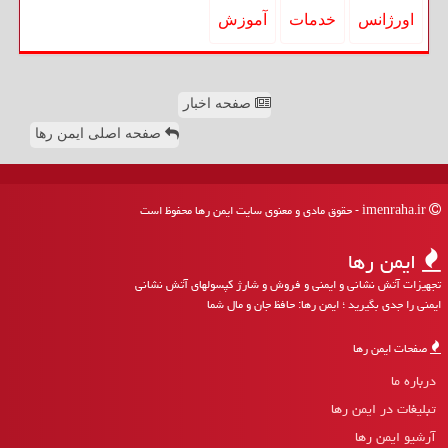
اورژانس
خدمات
آموزش
صفحه اخبار
صفحه اصلی ایمن رها
imenraha.ir - حقوق مادی و معنوی سایت ایمن رها محفوظ است
ایمن رها
تجهیزات آتش نشانی و ایمنی و فروش و شارژ کپسولهای آتش نشانی
ایمنی را جدی بگیرید ؛ ایمن رها: حافظ جان و مال شما
صفحات ایمن رها
درباره ما
تبلیغات در ایمن رها
آرشیو ایمن رها