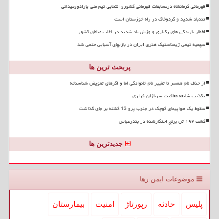
قهرمانی کرمانشاه درمسابقات قهرمانی کشورو انتخابی تیم ملی پارادوومیدانی
تندباد شدید و گردوخاک در راه خوزستان است
اخطار بارندگی های رگباری و وزش باد شدید در اغلب مناطق کشور
سهمیه تیمی ژیمناستیک هنری ایران در بازیهای آسیایی حتمی شد
پربحث ترین ها
از حذف نام همسر تا تغییر نام خانوادگی اما و اگرهای تعویض شناسنامه
تکذیب شایعه معافیت سربازان فراری
سقوط یک هواپیمای کوچک در جنوب پرو 13 کشته بر جای گذاشت
کشف ۱۹۲ تن برنج احتکارشده در بندرعباس
جدیدترین ها
موضوعات ایمن رها
پلیس
حادثه
رپورتاژ
امنیت
بیمارستان