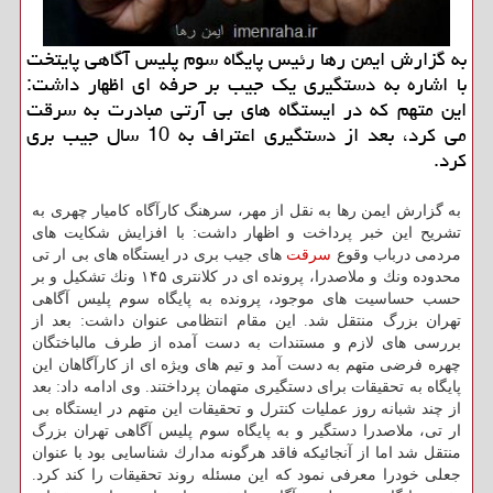
به گزارش ایمن رها رئیس پایگاه سوم پلیس آگاهی پایتخت
با اشاره به دستگیری یك جیب بر حرفه ای اظهار داشت:
این متهم كه در ایستگاه های بی آرتی مبادرت به سرقت
می كرد، بعد از دستگیری اعتراف به 10 سال جیب بری
كرد.
به گزارش ایمن رها به نقل از مهر، سرهنگ كارآگاه كامیار چهری به
تشریح این خبر پرداخت و اظهار داشت: با افزایش شكایت های
مردمی درباب وقوع
سرقت
های جیب بری در ایستگاه های بی ار تی
محدوده ونك و ملاصدرا، پرونده ای در كلانتری ۱۴۵ ونك تشكیل و بر
حسب حساسیت های موجود، پرونده به پایگاه سوم پلیس آگاهی
تهران بزرگ منتقل شد. این مقام انتظامی عنوان داشت: بعد از
بررسی های لازم و مستندات به دست آمده از طرف مالباختگان
چهره فرضی متهم به دست آمد و تیم های ویژه ای از كارآگاهان این
پایگاه به تحقیقات برای دستگیری متهمان پرداختند. وی ادامه داد: بعد
از چند شبانه روز عملیات كنترل و تحقیقات این متهم در ایستگاه بی
ار تی، ملاصدرا دستگیر و به پایگاه سوم پلیس آگاهی تهران بزرگ
منتقل شد اما از آنجائیكه فاقد هرگونه مدارك شناسایی بود با عنوان
جعلی خودرا معرفی نمود كه این مسئله روند تحقیقات را كند كرد.