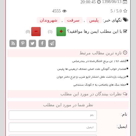
1398/06/13
20:00:45
4555
5
/
5.0
تگهای خبر:
پلیس
,
سرقت
,
شهروندان
با این مطلب ایمن رها موافقید؟
(0)
(1)
تازه ترین مطالب مرتبط
کشف ۱۹۲ تن برنج احتکارشده در بندرعباس
هشدار خواب آلودگی علت اصلی تصادف اربعینی ها پلیس
جزییات بازداشت عامل انتشار لایو ضرب و جرح دختر جوان
حمله سگ های بلاصاحب به ۲ کودک سنندجی
نظرات بینندگان در مورد این مطلب
نظر شما در مورد این مطلب
نام:
ایمیل: