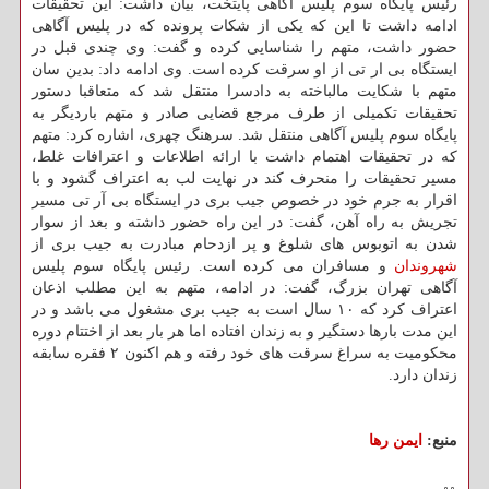
رئیس پایگاه سوم پلیس آگاهی پایتخت، بیان داشت: این تحقیقات
ادامه داشت تا این كه یكی از شكات پرونده كه در پلیس آگاهی
حضور داشت، متهم را شناسایی كرده و گفت: وی چندی قبل در
ایستگاه بی ار تی از او سرقت كرده است. وی ادامه داد: بدین سان
متهم با شكایت مالباخته به دادسرا منتقل شد كه متعاقبا دستور
تحقیقات تكمیلی از طرف مرجع قضایی صادر و متهم باردیگر به
پایگاه سوم پلیس آگاهی منتقل شد. سرهنگ چهری، اشاره كرد: متهم
كه در تحقیقات اهتمام داشت با ارائه اطلاعات و اعترافات غلط،
مسیر تحقیقات را منحرف كند در نهایت لب به اعتراف گشود و با
اقرار به جرم خود در خصوص جیب بری در ایستگاه بی آر تی مسیر
تجریش به راه آهن، گفت: در این راه حضور داشته و بعد از سوار
شدن به اتوبوس های شلوغ و پر ازدحام مبادرت به جیب بری از
شهروندان
و مسافران می كرده است. رئیس پایگاه سوم پلیس
آگاهی تهران بزرگ، گفت: در ادامه، متهم به این مطلب اذعان
اعتراف كرد كه ۱۰ سال است به جیب بری مشغول می باشد و در
این مدت بارها دستگیر و به زندان افتاده اما هر بار بعد از اختتام دوره
محكومیت به سراغ سرقت های خود رفته و هم اكنون ۲ فقره سابقه
زندان دارد.
منبع:
ایمن رها