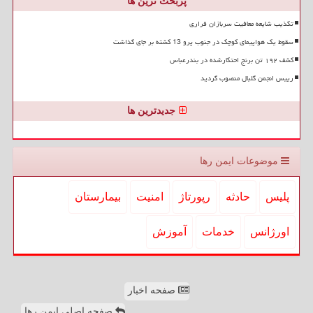
پربحث ترین ها
تکذیب شایعه معافیت سربازان فراری
سقوط یک هواپیمای کوچک در جنوب پرو 13 کشته بر جای گذاشت
کشف ۱۹۲ تن برنج احتکارشده در بندرعباس
رییس انجمن گلبال منصوب گردید
جدیدترین ها
موضوعات ایمن رها
پلیس
حادثه
رپورتاژ
امنیت
بیمارستان
اورژانس
خدمات
آموزش
صفحه اخبار
صفحه اصلی ایمن رها