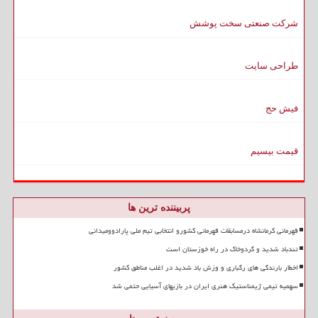
شرکت صنعتی سخت پوشش
طراحی سایت
فیش حج
قیمت بیسیم
پربیننده ترین ها
قهرمانی کرمانشاه درمسابقات قهرمانی کشورو انتخابی تیم ملی پارادوومیدانی
تندباد شدید و گردوخاک در راه خوزستان است
اخطار بارندگی های رگباری و وزش باد شدید در اغلب مناطق کشور
سهمیه تیمی ژیمناستیک هنری ایران در بازیهای آسیایی حتمی شد