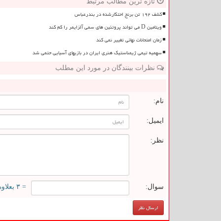
تازه ترین مطالب مرتبط
کشف ۱۹۲ تن برنج احتکارشده در بندرعباس
ویتامین D می تواند پروتئین های سمی آلزایمر را کم کند
زمان امتحانات نهائی تغییر نمی کند
سهمیه تیمی ژیمناستیک هنری ایران در بازیهای آسیایی حتمی شد
نظرات بینندگان در مورد این مطلب
ن
نام:
ایمیل:
نظر:
سوال:
= ۳ بعلاوه ۴