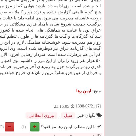
انجام شده است. وی ادامه داد: بازدید هوایی كه از مرز مه
هیچ گونه ناامنی گزارش نشده و تردد زوار كاملا به صورت
روحیه عاشقانه مدیریت می شود. وی ادامه داد: با عنایت ب
برگشت جمعیت شروع شده، بامداد قدری مشكلاتی در حو
عراق بود، با عنایت به هماهنگی های انجام شده با كشور
شد كه گذرگاه ها و گیت ها گذرنامه ها را طوری تنطیم كن
زوار هم مدیریت شود، خوشبختانه هماهنگی لازم در این را
۵۰ هزار نفر ورود زائران از این مرز را داشتیم. وی اظه
قدری زودتر برگردند چون به روزهای آخر برخوریم. فرمانده
یا فردای اربعین جزو شلوغ ترین زمان های خروج خواهد بود
منبع:
ایمن رها
1398/07/21
23:16:05
تگهای خبر:
سیل
,
نیروی انتظامی
با این مطلب ایمن رها موافقید؟
(0)
(1)