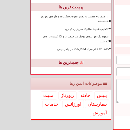
پربحث ترین ها
از حذف نام همسر تا تغییر نام خانوادگی اما و اگرهای تعویض
شناسنامه
تکذیب شایعه معافیت سربازان فراری
سقوط یک هواپیمای کوچک در جنوب پرو 13 کشته بر جای
گذاشت
کشف ۱۹۲ تن برنج احتکارشده در بندرعباس
جدیدترین ها
موضوعات ایمن رها
پلیس
حادثه
رپورتاژ
امنیت
بیمارستان
اورژانس
خدمات
آموزش