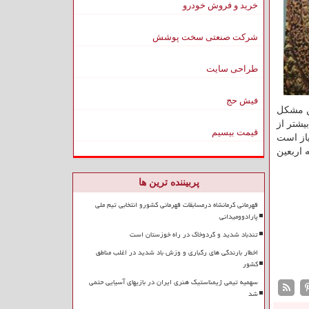
خرید و فروش خودرو
شرکت صنعتی سخت پوشش
طراحی سایت
فیش حج
شد و این مشكل
ر بیشتر از ۸۰ هزار نفر خروج و بیشتر از
قیمت بیسیم
یاز است
 اربعین
پربیننده ترین ها
قهرمانی کرمانشاه درمسابقات قهرمانی کشورو انتخابی تیم ملی
پارادوومیدانی
تندباد شدید و گردوخاک در راه خوزستان است
اخطار بارندگی های رگباری و وزش باد شدید در اغلب مناطق
کشور
سهمیه تیمی ژیمناستیک هنری ایران در بازیهای آسیایی حتمی
شد