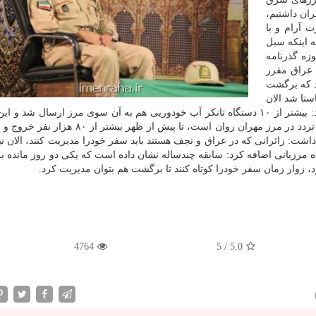
ران داشتیم،
 آرام و با
ه اینكه سیل
زه گذرنامه
 عراق مقرر
ند كه برگشت
ستا شد الان
گیت های گذرنامه عراق نیز دوطرفه شده است. وی افزود: بیشتر از ۱۰ دستگاه تانكر آب خودوریی هم به آن سوی مرز ارسال 
كم آبی هم برطرف شده است. سردار رضایی افزود: الان تردد در مرز مهران روان است، تا پیش از ظه
ار داشت: زائرانی كه در عراق و نجف هستند باید سفر خودرا مدیریت كنند، الان ن
 مرزبانی اضافه كرد: سابقه چندساله نشان داده است كه یكی دو روز مانده به
، زوار زمان سفر خودرا كوتاه كنند تا برگشت هم بتوان مدیریت كرد.
4764
5
/
5.0