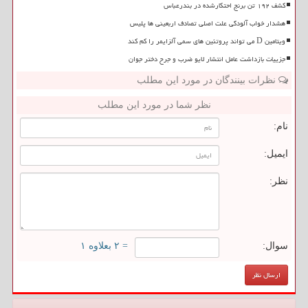
کشف ۱۹۲ تن برنج احتکارشده در بندرعباس
هشدار خواب آلودگی علت اصلی تصادف اربعینی ها پلیس
ویتامین D می تواند پروتئین های سمی آلزایمر را کم کند
جزییات بازداشت عامل انتشار لایو ضرب و جرح دختر جوان
نظرات بینندگان در مورد این مطلب
نظر شما در مورد این مطلب
نام:
ایمیل:
نظر:
سوال:
= ۲ بعلاوه ۱