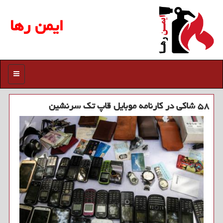
ایمن رها
منو
۵۸ شاكی در كارنامه موبایل قاپ تك سرنشین