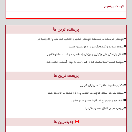
قیمت بیسیم
پربیننده ترین ها
قهرمانی کرمانشاه درمسابقات قهرمانی کشورو انتخابی تیم ملی پارادوومیدانی
تندباد شدید و گردوخاک در راه خوزستان است
اخطار بارندگی های رگباری و وزش باد شدید در اغلب مناطق کشور
سهمیه تیمی ژیمناستیک هنری ایران در بازیهای آسیایی حتمی شد
پربحث ترین ها
تکذیب شایعه معافیت سربازان فراری
سقوط یک هواپیمای کوچک در جنوب پرو 13 کشته بر جای گذاشت
کشف ۱۹۲ تن برنج احتکارشده در بندرعباس
رییس انجمن گلبال منصوب گردید
جدیدترین ها