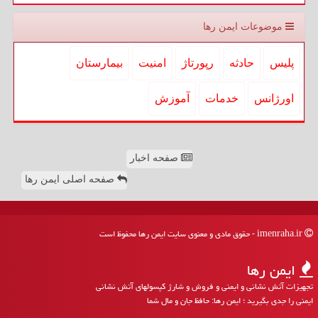
موضوعات ایمن رها
پلیس
حادثه
رپورتاژ
امنیت
بیمارستان
اورژانس
خدمات
آموزش
صفحه اخبار
صفحه اصلی ایمن رها
imenraha.ir - حقوق مادی و معنوی سایت ایمن رها محفوظ است
ایمن رها
تجهیزات آتش نشانی و ایمنی و فروش و شارژ کپسولهای آتش نشانی
ایمنی را جدی بگیرید ؛ ایمن رها: حافظ جان و مال شما