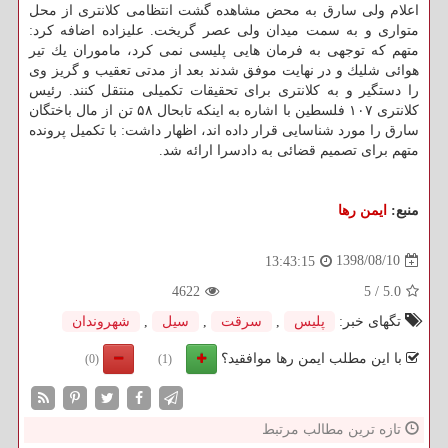
اعلام ولی سارق به محض مشاهده گشت انتظامی كلانتری از محل
متواری و به سمت میدان ولی عصر گریخت. علیزاده اضافه كرد:
متهم كه توجهی به فرمان هایی پلیسی نمی كرد، ماموران یك تیر
هوائی شلیك و در نهایت موفق شدند بعد از مدتی تعقیب و گریز وی
را دستگیر و به كلانتری برای تحقیقات تكمیلی منتقل كنند. رئیس
كلانتری ۱۰۷ فلسطین با اشاره به اینكه تابحال ۵۸ تن از مال باختگان
سارق را مورد شناسایی قرار داده اند، اظهار داشت: با تكمیل پرونده
متهم برای تصمیم قضائی به دادسرا ارائه شد.
منبع:
ایمن رها
1398/08/10
13:43:15
4622
5
/
5.0
تگهای خبر:
پلیس
,
سرقت
,
سیل
,
شهروندان
با این مطلب ایمن رها موافقید؟
(0)
(1)
تازه ترین مطالب مرتبط