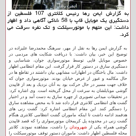
به گزارش ایمن رها رئیس كلانتری 107 فلسطین از
دستگیری یك موبایل قاپ با 58 شاكی آگاهی داد و اظهار
داشت: این متهم با موتورسیلكت و تك نفره سرقت می
كرد.
به گزارش ایمن رها به نقل از مهر، سرهنگ محمدرضا علیزاده در
توضیح این خبر، بیان داشت: با دریافت شكایت های مردمی در
خصوص موبایل قاپی توسط موتورسواری جوان، شناسایی و
دستگیری سارق در دستور كار قرار گرفت. این مقام انتظامی اظهار
داشت: مال باختگان در اظهارات مشابهی بیان داشتند در تقاطع ها در
حال مكالمه و عبور از عرض خیابان بودند. موتورسواری جوان كه
خلاف جهت مسیر در حال حركت بود به آنان نزدیك و بعد از قاپیدن
گوشی موبایلشان به سرعت از محل گریخته است. وی اشاره كرد:
در تحقیقات میدانی تصویری از چهره سارق به دست آمد و در اختیار
گشت های انتظامی كلانتری قرار داده شد تا به محض مشاهده سارق
را دستگیر كنند. این مقام انتظامی اشاره كرد: گشت زنی های
هدفمند ادامه داشت تا اینكه ماموران گشت انتظامی كلانتری هنگام
گشت زنی در محدوده پل كریمخان موتورسواری را كه قصد قاپیدن
گوشی همراه یكی از
شهروندان
را داشت، مشاهده نمودند. كلانتر
محله فلسطین اظهار داشت: ماموران دستور توقف موتورسیكلت را