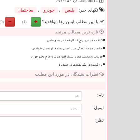
1398/08/12
23:00:47
تگهای خبر:
پلیس
,
خودرو
,
ساختمان
با این مطلب ایمن رها موافقید؟
(0)
(1)
تازه ترین مطالب مرتبط
کشف ۱۹۲ تن برنج احتکارشده در بندرعباس
هشدار خواب آلودگی علت اصلی تصادف اربعینی ها پلیس
جزییات بازداشت عامل انتشار لایو ضرب و جرح دختر جوان
۱۰ کشته در یک تصادف در اندونزی
نظرات بینندگان در مورد این مطلب
ن
نام:
ایمیل:
نظر: