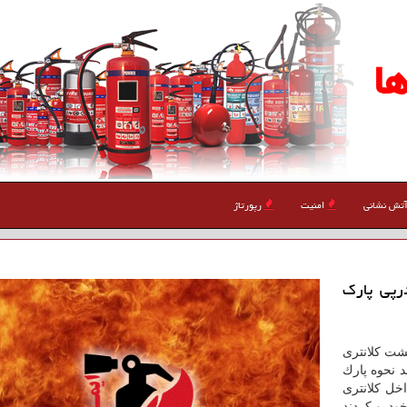
ا
تش نشانی
امنیت
رپورتاژ
رپی پارك
شت كلانتری
د نحوه پارك
خل كلانتری
خودرو كردند