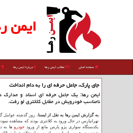
ایمن ره
صفحه اصلی
مطالب ایمن رها
درباره ایمن رها
آ
جای پارك، جاعل حرفه ای را به دام انداخت
ایمن رها: یك جاعل حرفه ای اسناد و مدارك د
نامناسب خودرویش در مقابل كلانتری لو رفت.
به گزارش ایمن رها به نقل از ایسنا
، روز گذشته عوامل گ
تهرانپارس در حال ورود به كلانتری بودند كه مشاهده نمودن
یكدستگاه سواری پژو پارس مانع از ورود
خودرو
ها به دا
شده و در همین راستا نیز مبادرت به استعلام شماره پلاك 