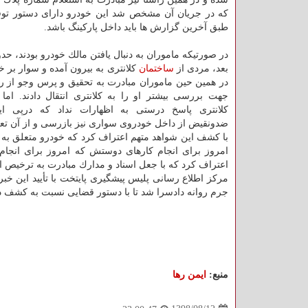
كه در جریان آن مشخص شد این خودرو دارای دستور تو
طبق آخرین گزارش ها باید داخل پاركینگ باشد.
در صورتیكه ماموران به دنبال یافتن مالك خودرو بودند، حدو
بعد، مردی از
ساختمان
كلانتری به بیرون آمده و سوار بر 
در همین حین ماموران مبادرت به تحقیق و پرس وجو از ران
جهت بررسی بیشتر او را به كلانتری انتقال دادند. اما 
كلانتری پاسخ درستی به اظهارات نداد كه درپی ای
ضدونقیض از داخل خودروی سواری نیز بازرسی و از آن تع
با كشف این شواهد متهم اعتراف كرد كه خودرو متعلق به
امروز برای انجام كارهای دوستش كه امروز برای انجام ت
اعتراف كرد كه با جعل اسناد و مدارك مبادرت به ترخیص ا
مركز اطلاع رسانی پلیس پیشگیری پایتخت با تأیید این خبر
جرم روانه دادسرا شد تا با دستور قضایی نسبت به كشف دیگ
منبع:
ایمن رها