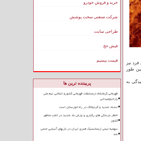
خرید و فروش خودرو
شرکت صنعتی سخت پوشش
طراحی سایت
فیش حج
قیمت بیسیم
فرد نیز
مین طور
یدگی به
پربیننده ترین ها
قهرمانی کرمانشاه درمسابقات قهرمانی کشورو انتخابی تیم ملی
پارادوومیدانی
تندباد شدید و گردوخاک در راه خوزستان است
اخطار بارندگی های رگباری و وزش باد شدید در اغلب مناطق
کشور
سهمیه تیمی ژیمناستیک هنری ایران در بازیهای آسیایی حتمی
شد