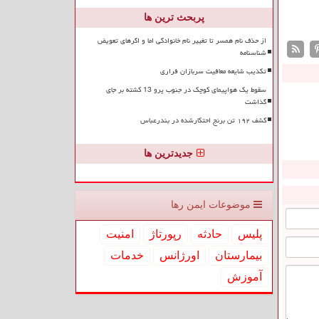
پربحث ترین ها
از حذف نام همسر تا تغییر نام خانوادگی اما و اگرهای تعویض
شناسنامه
تکذیب شایعه معافیت سربازان فراری
سقوط یک هواپیمای کوچک در جنوب پرو 13 کشته بر جای
گذاشت
کشف ۱۹۲ تن برنج احتکارشده در بندرعباس
جدیدترین ها
موضوعات ایمن رها
پلیس
حادثه
رپورتاژ
امنیت
بیمارستان
اورژانس
خدمات
آموزش