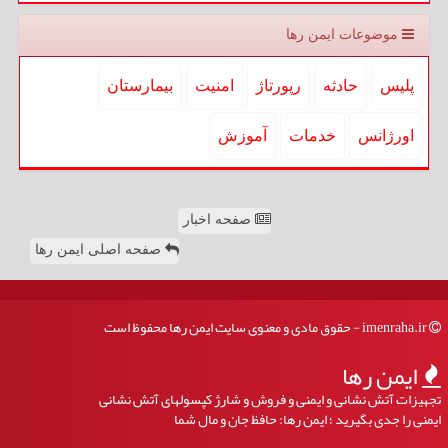
موضوعات ایمن رها
پلیس
حادثه
رپورتاژ
امنیت
بیمارستان
اورژانس
خدمات
آموزش
صفحه اخبار
صفحه اصلی ایمن رها
imenraha.ir - حقوق مادی و معنوی سایت ایمن رها محفوظ است
ایمن رها
تجهیزات آتش نشانی و ایمنی و فروش و شارژ کپسولهای آتش نشانی
ایمنی را جدی بگیرید ؛ ایمن رها: حافظ جان و مال شما