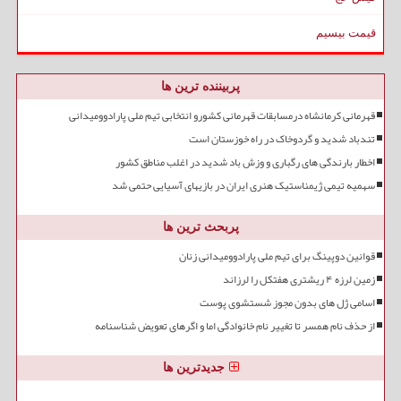
قیمت بیسیم
پربیننده ترین ها
قهرمانی کرمانشاه درمسابقات قهرمانی کشورو انتخابی تیم ملی پارادوومیدانی
تندباد شدید و گردوخاک در راه خوزستان است
اخطار بارندگی های رگباری و وزش باد شدید در اغلب مناطق کشور
سهمیه تیمی ژیمناستیک هنری ایران در بازیهای آسیایی حتمی شد
پربحث ترین ها
قوانین دوپینگ برای تیم ملی پارادوومیدانی زنان
زمین لرزه ۴ ریشتری هفتکل را لرزاند
اسامی ژل های بدون مجوز شستشوی پوست
از حذف نام همسر تا تغییر نام خانوادگی اما و اگرهای تعویض شناسنامه
جدیدترین ها