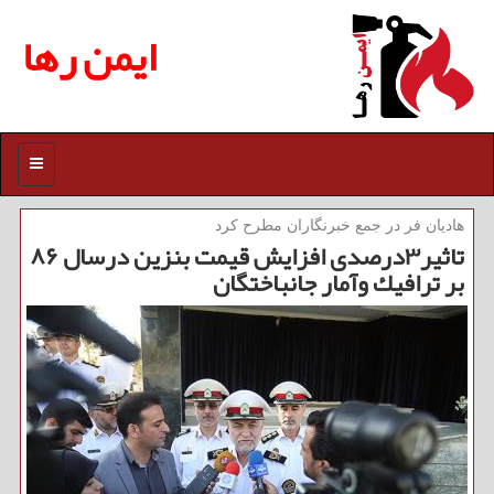
ایمن رها
منو
هادیان فر در جمع خبرنگاران مطرح كرد
تاثیر۳درصدی افزایش قیمت بنزین درسال ۸۶
بر ترافیك وآمار جانباختگان