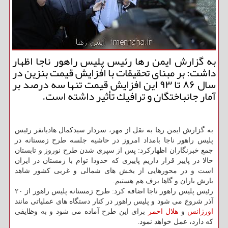
به گزارش ایمن رها رئیس پلیس راهور ناجا اظهار
داشت: بر مبنای تحقیقات با افزایش قیمت بنزین در
سال ۸۶ تا ۹۳ این افزایش قیمت تنها سه درصد بر
آمار جانباختگان و ترافیك تأثیر داشته است.
به گزارش ایمن رها به نقل از مهر، سردار سیدكمال هادیانفر رئیس
پلیس راهور ناجا بامداد امروز در حاشیه جلسه طرح زمستانه در
جمع خبرنگاران اظهاركرد: پس از سپری شدن طرح نوروز و تابستان
حالا در پاییز قرار داریم پاییزی كه حدودا توام با زمستان در ایران
است و در محورهایی از بخش های شمالی و غربی كشور شاهد
بارش باران و گاها برف هم هستیم.
رئیس پلیس راهور ناجا اضافه كرد: طرح زمستانه پلیس راهور از ۲۰
آذر شروع می شود و پلیس راهور در كنار دستگاه های عملیاتی مانند
اورژانس
و
هلال احمر
برای این طرح آماده می شود و به وظایفی
كه دارد، عمل خواهد نمود.