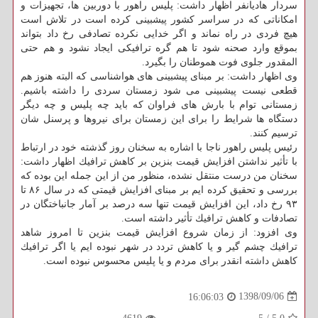
سردار هادیانفر اظهار داشت: پلیس راهور با دوربین ها، تجهیزات و
امكاناتی كه در سراسر كشور پیشبینی كرده است در تلاش است
هیچ فردی در راه نماند و اگر خدایی نكرده تصادفی رخ داد بتواند
بموقع وارد صحنه شود تا هم گره ترافیكی ایجاد نشود و هم حتی
المقدور جلوی فوت هموطنان را بگیرد.
وی اظهار داشت: بر مبنای پیشبینی های هواشناسی كه البته هنوز هم
قطعی نیست پیشبینی می شود زمستان سردی را داشته باشیم.
زمستانی توام با بارش های فراوان كه باید چه پلیس و چه دیگر
دستگاه ها شرایط را برای این زمستان برای نیروها و پرسنل شان
ترسیم كنند.
رئیس پلیس راهور ناجا با اشاره به سخنان روز گذشته خود در ارتباط
با تأثیر نداشتن افزایش قیمت بنزین بر كاهش ترافیك اظهار داشت:
سخنان من درست منتقل نشده، منظور من از این جمله این بوده كه
بررسی و تحقیق كرده ایم بر مبنای افزایش قیمتی كه در سال ۸۶ تا
۹۳ رخ داد، این افزایش قیمت تنها سه درصد بر آمار جانباختگان در
تصادفات و كاهش ترافیك تأثیر داشته است.
وی افزود: از زمان شروع افزایش قیمت بنزین تا امروز شاهد
ترافیك چشم گیر و یا كاهش تردد در شهر نبوده ایم یا اگر ترافیك
كاهش داشته انقدر برای مردم و یا پلیس محسوس نبوده است.
1398/09/06
16:06:03