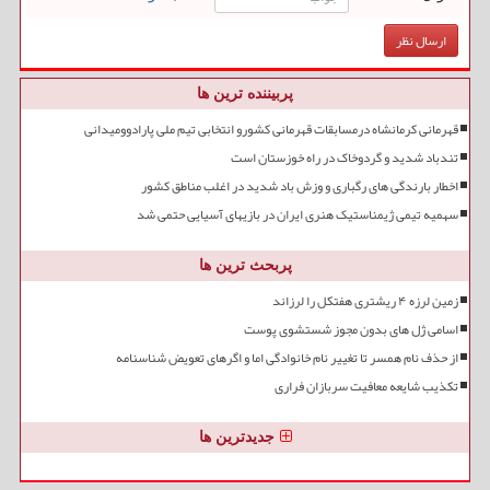
پربیننده ترین ها
قهرمانی کرمانشاه درمسابقات قهرمانی کشورو انتخابی تیم ملی پارادوومیدانی
تندباد شدید و گردوخاک در راه خوزستان است
اخطار بارندگی های رگباری و وزش باد شدید در اغلب مناطق کشور
سهمیه تیمی ژیمناستیک هنری ایران در بازیهای آسیایی حتمی شد
پربحث ترین ها
زمین لرزه ۴ ریشتری هفتکل را لرزاند
اسامی ژل های بدون مجوز شستشوی پوست
از حذف نام همسر تا تغییر نام خانوادگی اما و اگرهای تعویض شناسنامه
تکذیب شایعه معافیت سربازان فراری
جدیدترین ها