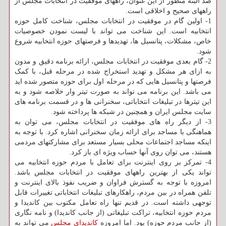
صد البته منظور از این عنوان، راههای موفقیت در انتخابات مجلس از
راههای صحیح و اخلاقی است.
1- اولین گام در موفقیت در انتخابات مجلس، شناخت کامل حوزه
انتخابیه است. این شناخت می تواند با لیست نمودن خصوصیات
خاص، مشکلات، پتانسیل ها، تهدیدها و فرصتهای حوزه انتخابیه شروع
شود.
2- گام بعدی موفقیت در انتخابات مجلس، ارائه برنامه دقیق و مدون
به ازای هر مشکل و تهدید استخراج شده در مرحله قبل، با کمک
فرصتها و پتانسیل هایی که در مرحله اول برای حوزه متصور شده اید
می باشد. این برنامه می تواند به صورت تیتر وار خلاصه شود و به
این تیترها در تبلیغات انتخاباتی، سخنرانی ها و در قسمت برنامه های
سایت مجلس ایران و همچنین در شبکه ها پرداخته شود.
3- از دیگر راه های موفقیت در انتخابات مجلس، می توان به
هماهنگی با مساجد برای ارائه زمان سخنرانی اشاره کرد. با توجه به
اینکه مساجد اجتماعات محلی بسیار مستعد برای مشارکتهای مردمی
هستند، می توان روی آنها حساب ویژه ای باز کرد.
4- تمرکز بر روی اینترنت برای تعامل با مردم حوزه انتخابیه می
تواند یکی از بهترین راههای موفقیت در انتخابات مجلس باشد.
امروزه با توجه به گسترش فراوان و ضریب نفوذ بالای اینترنت و
تلفن همراه در بین مردم، راهکارهای تبلیغات انتخاباتی تغییرات قابل
توجهی داشته است. در قدیم تنها راه تعامل مکتوب بین کاندیدا و
مردم حوزه انتخابیه، تراکت تبلیغاتی (از جانب کاندیدا) و نامه نگاری
(از جانب مردم حوزه) بود. اما امروزه
کاندیدای مجلس
می تواند به