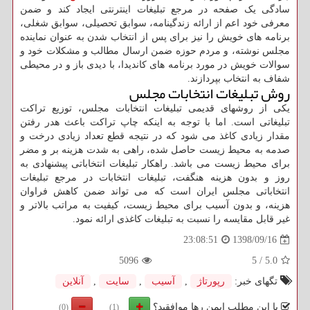
سادگی یک صفحه در مرجع تبلیغات اینترنتی ایجاد کند و ضمن
معرفی خود اعم از ارائه زندگینامه، سوابق تحصیلی، سوابق شغلی،
برنامه های خویش را نیز برای پس از انتخاب شدن به عنوان نماینده
مجلس نوشته، و مردم حوزه ضمن ارسال مطالب و مشکلات خود و
سوالات خویش در مورد برنامه های کاندیدا، با دیدی باز و در محیطی
شفاف به انتخاب بپردازند.
روش تبلیغات انتخابات مجلس
یکی از روشهای قدیمی تبلیغات انتخابات مجلس، توزیع تراکت
تبلیغاتی است. اما با توجه به اینکه چاپ تراکت باعث هدر رفتن
مقدار زیادی کاغذ می شود که در نتیجه قطع تعداد زیادی درخت و
صدمه به محیط زیست حاصل شده، راهی به شدت هزینه بر و مضر
برای محیط زیست می باشد. راهکار تبلیغات انتخاباتی پیشنهادی به
روز و بدون هزینه هنگفت، تبلیغات انتخابات در مرجع تبلیغات
انتخاباتی مجلس ایران است که می تواند ضمن کاهش فراوان
هزینه، و بدون آسیب برای محیط زیست، کیفیت به مراتب بالاتر و
غیر قابل مقایسه را نسبت به تبلیغات کاغذی ارائه نمود.
1398/09/16
23:08:51
5096
5
/
5.0
تگهای خبر:
رپورتاژ
,
آسیب
,
سایت
,
آنلاین
با این مطلب ایمن رها موافقید؟
(0)
(1)