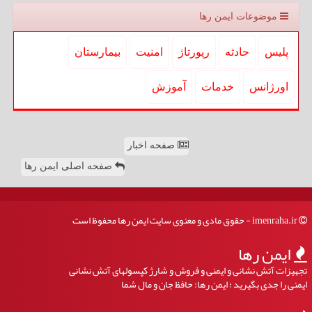
موضوعات ایمن رها
پلیس
حادثه
رپورتاژ
امنیت
بیمارستان
اورژانس
خدمات
آموزش
صفحه اخبار
صفحه اصلی ایمن رها
imenraha.ir - حقوق مادی و معنوی سایت ایمن رها محفوظ است
ایمن رها
تجهیزات آتش نشانی و ایمنی و فروش و شارژ کپسولهای آتش نشانی
ایمنی را جدی بگیرید ؛ ایمن رها: حافظ جان و مال شما