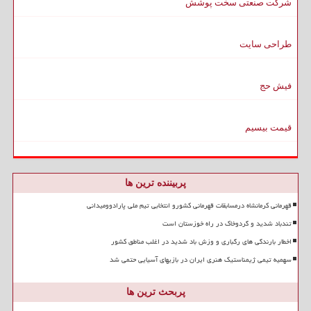
شرکت صنعتی سخت پوشش
طراحی سایت
فیش حج
قیمت بیسیم
پربیننده ترین ها
قهرمانی کرمانشاه درمسابقات قهرمانی کشورو انتخابی تیم ملی پارادوومیدانی
تندباد شدید و گردوخاک در راه خوزستان است
اخطار بارندگی های رگباری و وزش باد شدید در اغلب مناطق کشور
سهمیه تیمی ژیمناستیک هنری ایران در بازیهای آسیایی حتمی شد
پربحث ترین ها