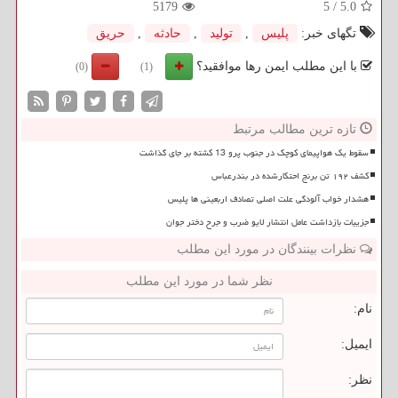
5179
5
/
5.0
تگهای خبر:
پلیس
,
تولید
,
حادثه
,
حریق
با این مطلب ایمن رها موافقید؟
(0)
(1)
تازه ترین مطالب مرتبط
سقوط یک هواپیمای کوچک در جنوب پرو 13 کشته بر جای گذاشت
کشف ۱۹۲ تن برنج احتکارشده در بندرعباس
هشدار خواب آلودگی علت اصلی تصادف اربعینی ها پلیس
جزییات بازداشت عامل انتشار لایو ضرب و جرح دختر جوان
نظرات بینندگان در مورد این مطلب
نظر شما در مورد این مطلب
نام:
ایمیل:
نظر: