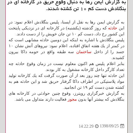
به گزارش ایمن رها به دنبال وقوع حریق در كارخانه ای در
بنگلادش دست كم ۱۰ تن كشته شدند.
به گزارش ایمن رها به نقل از ایسنا، پلیس بنگلادش اعلام نمود: در
این
حادثه
كه روز گذشته (یكشنبه) در كارخانه ای در نزدیكی پایتخت
این كشور رخ داد، دست كم ۱۰ تن جان خویش را از دست دادند.
پلیس بنگلادش با اشاره به اینكه این دومین حادثه مشابهی است كه
در كمتر از یك هفته اتفاق افتاده، اعلام نمود: نیروهای آتش نشان ۱۰
جسد را از داخل
ساختمان
سه طبقه واقع در حومه داكا بیرون
كشیدند.
بنابر اعلام پلیس هم اكنون معلوم نیست در زمان وقوع حادثه چه
تعداد كارگر داخل كارخانه مشغول به كار بودند.
این حادثه تنها چند روز بعد از آن صورت گرفت كه یك كارخانه تولید
مواد پلاستیكی در اطراف داكا گرفتار حریق شد و این حادثه هم به
كشته شدن دست كم ۱۹ تن انجامید.
به گزارش خبرگزاری رویترز، وقوع چنین حوادثی در كارخانه های
بنگلادش كه بیشتر آنها بدون
مجوز
فعالیت دارند متداول می باشد.
1398/09/25
14:22:29