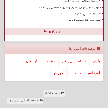
تکذیب شایعه معافیت سربازان فراری
سقوط یک هواپیمای کوچک در جنوب پرو 13 کشته بر جای گذاشت
کشف ۱۹۲ تن برنج احتکارشده در بندرعباس
رییس انجمن گلبال منصوب گردید
جدیدترین ها
موضوعات ایمن رها
پلیس
حادثه
رپورتاژ
امنیت
بیمارستان
اورژانس
خدمات
آموزش
صفحه اخبار
صفحه اصلی ایمن رها