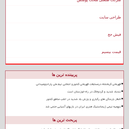
طراحی سایت
فیش حج
قیمت بیسیم
پربیننده ترین ها
قهرمانی کرمانشاه درمسابقات قهرمانی کشورو انتخابی تیم ملی پارادوومیدانی
تندباد شدید و گردوخاک در راه خوزستان است
اخطار بارندگی های رگباری و وزش باد شدید در اغلب مناطق کشور
سهمیه تیمی ژیمناستیک هنری ایران در بازیهای آسیایی حتمی شد
پربحث ترین ها