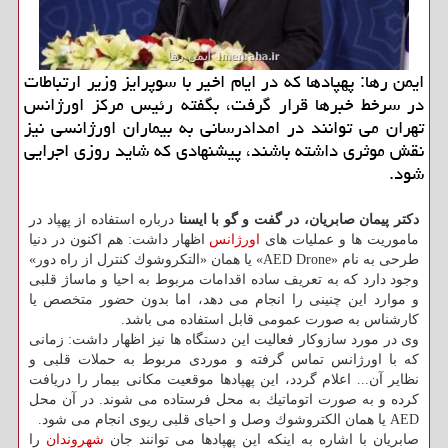
ایمن رها: پهپادها كه در ایام اخیر با سوپرایز وزیر ارتباطات
در سرخط خبرها قرار گرفت، بگفته رئیس مركز اورژانس
تهران می توانند در امدادرسانی به بیماران اورژانسی نیز
نقش موثری داشته باشند، پیشنهادی كه شاید روزی اجرایی
شود.
دكتر پیمان صابریان، در گفت و گو با ایسنا
درباره استفاده از پهپاد در
ماموریت ها و عملیات های
اورژانس
اظهار داشت: هم اكنون در دنیا
طرحی به نام «AED Drone» یا همان «التكروشوك كنترل از راه دور»
وجود دارد كه به تعریف ساده اقدامات مربوط به احیا و ماساژ قلبی
و موارد این چنینی را انجام می دهد، اما بدون حضور متخصص یا
كارشناس به صورت عمومی قابل استفاده می باشد.
وی در مورد سازوكار فعالیت این دستگاه ها نیز اظهار داشت: زمانی
كه با اورژانس تماس گرفته و موردی مربوط به حملات قلبی و
نظایر آن... اعلام گردد، این پهپادها موقعیت مكانی بیمار را دریافت
كرده و به صورت اتوماتیك به محل فرستاده می شوند. در آن محل
AED یا همان الكتروشوك وصل و احیای قلبی ریوی انجام می شود.
صابریان با اشاره به اینكه این پهپادها می توانند جان
شهروندان
را