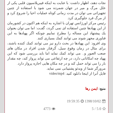
نجات دهند، اظهار داشت: با عنایت به اینكه فیبریلاسیون قلبی یكی از
علل مرگ و میر در جهان شمرده می شود با استفاده از چنین
تجهیزاتی می توان در مدت زمانی كوتاه عملیات احیا را شروع كرد و
از مرگ فرد جلوگیری كرد.
رئیس مركز اورژانس تهران با اشاره به اینكه هم اكنون در كشورمان
از این پهپادها چنین استفاده ای نمی گردد، گفـت: اما می توان بعنوان
یك پیشنهاد این مساله را مطرح نماییم چونكه اگر پهپادها به این
فناوری مجهز شوند می توانند كمك بسیاری كنند.
وی افزود: این پهپادها در بحث دارو نیز می توانند كمك كننده باشند،
برای مثال در زمان وقوع سیل، گرفتار شدن افراد در مكان های
صعب العبور و.. می تواند كمك نماید اما باید بررسی شود كه این
پهپاد چه امكاناتی دارد، در چه ارتفاعی می تواند پرواز كند، چه مقدار
بار را می تواند حمل كند و در چه مكان هایی اجازه پرواز دارد.
مرورگر شما از ویدئو پشتیبانی نمی نماید.
فایل آنرا از اینجا دانلود كنید: video/mp4
منبع:
ایمن رها
1398/10/02
19:59:35
4773
5
/
5.0