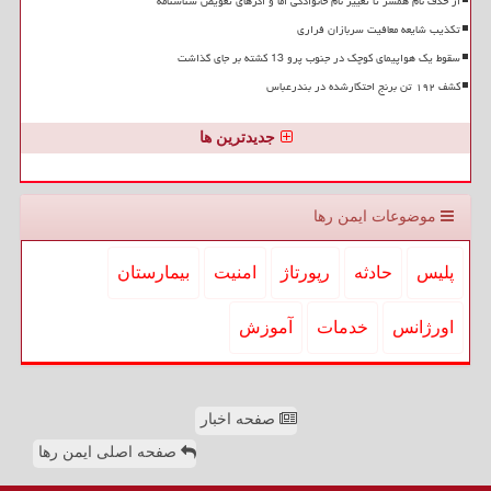
از حذف نام همسر تا تغییر نام خانوادگی اما و اگرهای تعویض شناسنامه
تکذیب شایعه معافیت سربازان فراری
سقوط یک هواپیمای کوچک در جنوب پرو 13 کشته بر جای گذاشت
کشف ۱۹۲ تن برنج احتکارشده در بندرعباس
جدیدترین ها
موضوعات ایمن رها
پلیس
حادثه
رپورتاژ
امنیت
بیمارستان
اورژانس
خدمات
آموزش
صفحه اخبار
صفحه اصلی ایمن رها