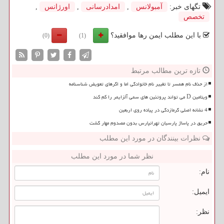
تگهای خبر:
آمبولانس
,
امدادرسانی
,
اورژانس
,
تخصص
با این مطلب ایمن رها موافقید؟
(0)
(1)
تازه ترین مطالب مرتبط
از حذف نام همسر تا تغییر نام خانوادگی اما و اگرهای تعویض شناسنامه
ویتامین D می تواند پروتئین های سمی آلزایمر را کم کند
4 نشانه اصلی گرمازدگی در پیاده روی اربعین
حریق در پاساژ پارسیان تهرانپارس بدون مصدوم مهار گشت
نظرات بینندگان در مورد این مطلب
نظر شما در مورد این مطلب
نام:
ایمیل:
نظر: