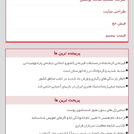
طراحی سایت
فیش حج
قیمت بیسیم
پربیننده ترین ها
قهرمانی کرمانشاه درمسابقات قهرمانی کشورو انتخابی تیم ملی پارادوومیدانی
تندباد شدید و گردوخاک در راه خوزستان است
اخطار بارندگی های رگباری و وزش باد شدید در اغلب مناطق کشور
سهمیه تیمی ژیمناستیک هنری ایران در بازیهای آسیایی حتمی شد
پربحث ترین ها
اسامی ژل های بدون مجوز شستشوی پوست
از حذف نام همسر تا تغییر نام خانوادگی اما و اگرهای تعویض شناسنامه
تکذیب شایعه معافیت سربازان فراری
سقوط یک هواپیمای کوچک در جنوب پرو 13 کشته بر جای گذاشت