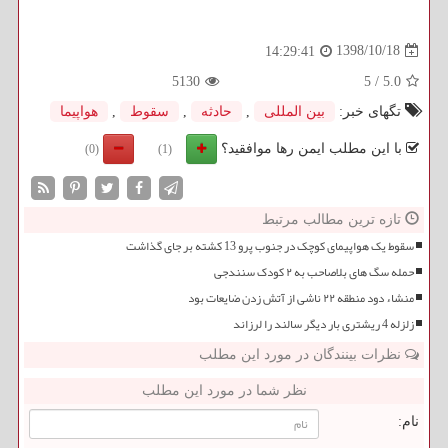
1398/10/18
14:29:41
5130
5
/
5.0
تگهای خبر:
بین المللی
,
حادثه
,
سقوط
,
هواپیما
با این مطلب ایمن رها موافقید؟
(0)
(1)
تازه ترین مطالب مرتبط
سقوط یک هواپیمای کوچک در جنوب پرو 13 کشته بر جای گذاشت
حمله سگ های بلاصاحب به ۲ کودک سنندجی
منشاء دود منطقه ۲۲ ناشی از آتش زدن ضایعات بود
زلزله 4 ریشتری بار دیگر سالند را لرزاند
نظرات بینندگان در مورد این مطلب
نظر شما در مورد این مطلب
نام: