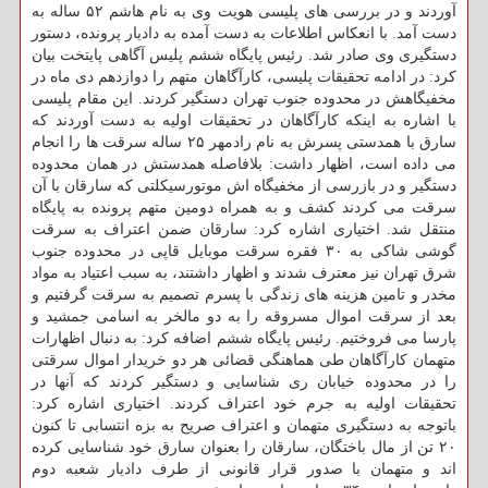
آوردند و در بررسی های پلیسی هویت وی به نام هاشم ۵۲ ساله به
دست آمد. با انعكاس اطلاعات به دست آمده به دادیار پرونده، دستور
دستگیری وی صادر شد. رئیس پایگاه ششم پلیس آگاهی پایتخت بیان
كرد: در ادامه تحقیقات پلیسی، كارآگاهان متهم را دوازدهم دی ماه در
مخفیگاهش در محدوده جنوب تهران دستگیر كردند. این مقام پلیسی
با اشاره به اینكه كارآگاهان در تحقیقات اولیه به دست آوردند كه
سارق با همدستی پسرش به نام رادمهر ۲۵ ساله سرقت ها را انجام
می داده است، اظهار داشت: بلافاصله همدستش در همان محدوده
دستگیر و در بازرسی از مخفیگاه اش موتورسیكلتی كه سارقان با آن
سرقت می كردند كشف و به همراه دومین متهم پرونده به پایگاه
منتقل شد. اختیاری اشاره كرد: سارقان ضمن اعتراف به سرقت
گوشی شاكی به ۳۰ فقره سرقت موبایل قاپی در محدوده جنوب
شرق تهران نیز معترف شدند و اظهار داشتند، به سبب اعتیاد به مواد
مخدر و تامین هزینه های زندگی با پسرم تصمیم به سرقت گرفتیم و
بعد از سرقت اموال مسروقه را به دو مالخر به اسامی جمشید و
پارسا می فروختیم. رئیس پایگاه ششم اضافه كرد: به دنبال اظهارات
متهمان كارآگاهان طی هماهنگی قضائی هر دو خریدار اموال سرقتی
را در محدوده خیابان ری شناسایی و دستگیر كردند كه آنها در
تحقیقات اولیه به جرم خود اعتراف كردند. اختیاری اشاره كرد:
باتوجه به دستگیری متهمان و اعتراف صریح به بزه انتسابی تا كنون
۲۰ تن از مال باختگان، سارقان را بعنوان سارق خود شناسایی كرده
اند و متهمان با صدور قرار قانونی از طرف دادیار شعبه دوم