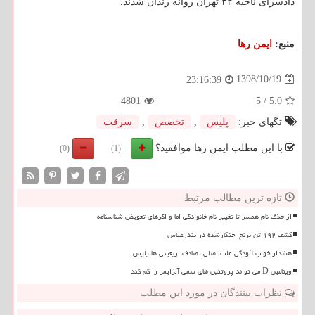
دادسرای ناحیه ۳۴ تهران روانه زندان شدند.
منبع:
ایمن رها
1398/10/19
23:16:39
4801
5
/
5.0
تگهای خبر:
پلیس
,
تخصص
,
سرقت
با این مطلب ایمن رها موافقید؟
(0)
(1)
تازه ترین مطالب مرتبط
از حذف نام همسر تا تغییر نام خانوادگی اما و اگرهای تعویض شناسنامه
کشف ۱۹۲ تن برنج احتکارشده در بندرعباس
هشدار خواب آلودگی علت اصلی تصادف اربعینی ها پلیس
ویتامین D می تواند پروتئین های سمی آلزایمر را کم کند
نظرات بینندگان در مورد این مطلب