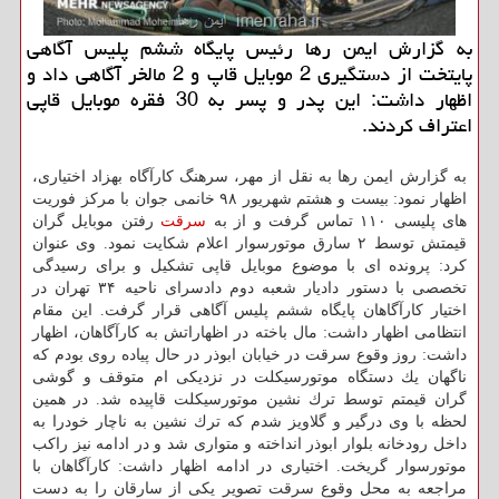
به گزارش ایمن رها رئیس پایگاه ششم پلیس آگاهی
پایتخت از دستگیری 2 موبایل قاپ و 2 مالخر آگاهی داد و
اظهار داشت: این پدر و پسر به 30 فقره موبایل قاپی
اعتراف كردند.
به گزارش ایمن رها به نقل از مهر، سرهنگ كارآگاه بهزاد اختیاری،
اظهار نمود: بیست و هشتم شهریور ۹۸ خانمی جوان با مركز فوریت
های پلیسی ۱۱۰ تماس گرفت و از به
سرقت
رفتن موبایل گران
قیمتش توسط ۲ سارق موتورسوار اعلام شكایت نمود. وی عنوان
كرد: پرونده ای با موضوع موبایل قاپی تشكیل و برای رسیدگی
تخصصی با دستور دادیار شعبه دوم دادسرای ناحیه ۳۴ تهران در
اختیار كارآگاهان پایگاه ششم پلیس آگاهی قرار گرفت. این مقام
انتظامی اظهار داشت: مال باخته در اظهاراتش به كارآگاهان، اظهار
داشت: روز وقوع سرقت در خیابان ابوذر در حال پیاده روی بودم كه
ناگهان یك دستگاه موتورسیكلت در نزدیكی ام متوقف و گوشی
گران قیمتم توسط ترك نشین موتورسیكلت قاپیده شد. در همین
لحظه با وی درگیر و گلاویز شدم كه ترك نشین به ناچار خودرا به
داخل رودخانه بلوار ابوذر انداخته و متواری شد و در ادامه نیز راكب
موتورسوار گریخت. اختیاری در ادامه اظهار داشت: كارآگاهان با
مراجعه به محل وقوع سرقت تصویر یكی از سارقان را به دست