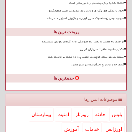
تندباد شدید و گردوخاک در راه خوزستان است
اخطار بارندگی های رگباری و وزش باد شدید در اغلب مناطق کشور
سهمیه تیمی ژیمناستیک هنری ایران در بازیهای آسیایی حتمی شد
پربحث ترین ها
از حذف نام همسر تا تغییر نام خانوادگی اما و اگرهای تعویض شناسنامه
تکذیب شایعه معافیت سربازان فراری
سقوط یک هواپیمای کوچک در جنوب پرو 13 کشته بر جای گذاشت
کشف ۱۹۲ تن برنج احتکارشده در بندرعباس
جدیدترین ها
موضوعات ایمن رها
پلیس
حادثه
رپورتاژ
امنیت
بیمارستان
اورژانس
خدمات
آموزش