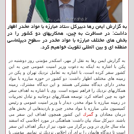
به گزارش ایمن رها دبیركل ستاد مبارزه با مواد مخدر اظهار
داشت: در مسافرت به چین، همكاریهای دو كشور را در
بخش های مختلف مبارزه با مواد مخدر در سطوح دیپلماسی
منطقه ای و بین المللی تقویت خواهیم كرد.
به گزارش ایمن رها به نقل از مهر، اسكندر مؤمنی روز دوشنبه در
پكن با اشاره به اینكه به دعوت وزیر امنیت عمومی چین به این
كشور سفر كرده است، با اشاره به تعامل نزدیك تهران و پكن در
زمینه های مختلف اظهار داشت: دو كشور در حوزه مبارزه با مواد
مخدر دارای دیدگاه مشتركی هستند و این دیدگاه مشترك، زمینه
همكاریهای نزدیك را فراهم نموده است. وی با اشاره به اهداف سفر
خود به چین اضافه كرد: توسعه همكاریهای دوجانبه و تبادل تجربیات
در زمینه مبارزه با مواد مخدر، دیدار با وزیر امنیت عمومی و رئیس
كمیسیون ملی مبارزه با مواد مخدر چین و بازدیدهایی از بخش های
درمان معتادان و
گمرك
این كشور همچون اهداف این سفر می
باشند. دبیركل ستاد بیان داشت: هماهنگی در مورد اجلاسی كه اسفند
ماه سال جاری در وین برگزار می شود، نیز از دیگر اهداف این سفر
است تا دیدگاه هایمان را برای آن اجلاس نزدیك تر نماییم. مؤمنی با