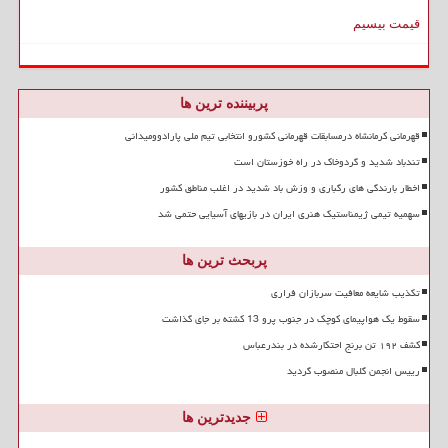
قیمت بیسیم
پربیننده ترین ها
قهرمانی کرمانشاه درمسابقات قهرمانی کشورو انتخابی تیم ملی پارادوومیدانی
تندباد شدید و گردوخاک در راه خوزستان است
اخطار بارندگی های رگباری و وزش باد شدید در اغلب مناطق کشور
سهمیه تیمی ژیمناستیک هنری ایران در بازیهای آسیایی حتمی شد
پربحث ترین ها
تکذیب شایعه معافیت سربازان فراری
سقوط یک هواپیمای کوچک در جنوب پرو 13 کشته بر جای گذاشت
کشف ۱۹۲ تن برنج احتکارشده در بندرعباس
رییس انجمن گلبال منصوب گردید
جدیدترین ها