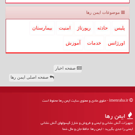
موضوعات ایمن رها
پلیس
حادثه
رپورتاژ
امنیت
بیمارستان
اورژانس
خدمات
آموزش
صفحه اخبار
صفحه اصلی ایمن رها
imenraha.ir - حقوق مادی و معنوی سایت ایمن رها محفوظ است
ایمن رها
تجهیزات آتش نشانی و ایمنی و فروش و شارژ کپسولهای آتش نشانی
ایمنی را جدی بگیرید ؛ ایمن رها: حافظ جان و مال شما