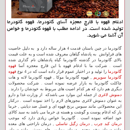
ادغام قهوه با قارچ معجزه آسای گانودرما، قهوه گانودرما
تولید شده است. در ادامه مطلب با قهوه گانودرما و خواص
آن آشنا می شوید.
گانودرما در چین باستان قدمت 4 هزار ساله دارد و به دلیل خاصیت
های فراوانش به پادشاه گیاهان معروف شده است و به علت قیمت
بالای گانودرما در گذشته گانودرما گیاه پادشاهان نام گذاری شده
است . شرکت ما با ادغام قهوه با این قارچ معجزه آسا
قهوه
گانودرما
را تولید و در اختیار عموم قرار داده است که در 4 نوع
قهوه
گانودرما سوپریم
, قهوه گانودرما موکا , قهوه گانودرما لاته و هات
چاکلت گانودرما به بازار عرضه نموده است . شرکت محصولات
دیگری هم دارد که هر کدام اصیت های مربوط به خودشان را دارند .
دمنوش لاغری
از جمله این موارد می باشدکه از وزارت غذا و دارو
به عنوان دمنوش لاغری مجوزهای لازم را اخذ نموده است . درکنار
این محصولاتی مانند سبوس برنج قهوه ای و عسل ضد دیابتی , خرما
بار که ادغام پوست و گوشت و هسته ی خرما می باشد به سبد کالای
خود اضافه نموده است . گانودرما خواص زیادی دارد که موجب
درمان کبد چرب
,
درمان زگیل تناسلی
, درمان ناراحتی های معده
مانند درمان زخم معده , درمان بیماریی های پوستی مانند درمان