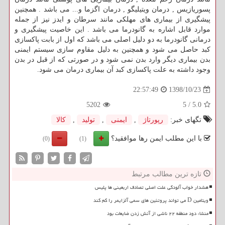
پسوریازیس , درمان ویتیلیگو , درمان اگزما و... می باشد . همچنین
پیشگیری از بیماری های مهلکی مانند سرطان و ایدز نیز از جمله
موارد قابل اشاره به گانودرما می باشد . این خاصیت پیشگیری و
درمانی گانودرما به دو دلیل اصلی می باشد که اول از بابت پاکسازی
کبد حاصل می شود و همچنین به دلیل مقاوم سازی سیستم ایمنی
بدن بیماری دیگر وارد بدن نمی شود و در صورتی که از قبل در بدن
وجود داشته به علت پاکسازی کبد آن بیماری درمان می شود.
1398/10/23
22:57:49
5202
5
/
5.0
تگهای خبر:
رپورتاژ
,
ایمنی
,
تولید
,
كالا
با این مطلب ایمن رها موافقید؟
(0)
(1)
تازه ترین مطالب مرتبط
هشدار خواب آلودگی علت اصلی تصادف اربعینی ها پلیس
ویتامین D می تواند پروتئین های سمی آلزایمر را کم کند
منشاء دود منطقه ۲۲ ناشی از آتش زدن ضایعات بود