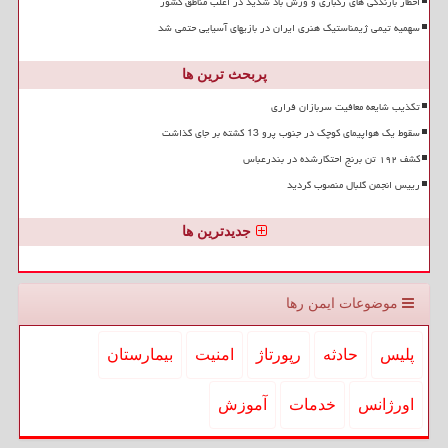
اخطار بارندگی های رگباری و وزش باد شدید در اغلب مناطق کشور
سهمیه تیمی ژیمناستیک هنری ایران در بازیهای آسیایی حتمی شد
پربحث ترین ها
تکذیب شایعه معافیت سربازان فراری
سقوط یک هواپیمای کوچک در جنوب پرو 13 کشته بر جای گذاشت
کشف ۱۹۲ تن برنج احتکارشده در بندرعباس
رییس انجمن گلبال منصوب گردید
جدیدترین ها
موضوعات ایمن رها
پلیس
حادثه
رپورتاژ
امنیت
بیمارستان
اورژانس
خدمات
آموزش