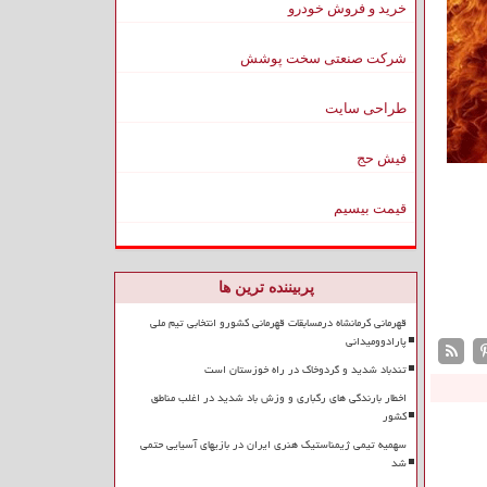
خرید و فروش خودرو
شرکت صنعتی سخت پوشش
طراحی سایت
فیش حج
قیمت بیسیم
پربیننده ترین ها
قهرمانی کرمانشاه درمسابقات قهرمانی کشورو انتخابی تیم ملی
پارادوومیدانی
تندباد شدید و گردوخاک در راه خوزستان است
اخطار بارندگی های رگباری و وزش باد شدید در اغلب مناطق
کشور
سهمیه تیمی ژیمناستیک هنری ایران در بازیهای آسیایی حتمی
شد