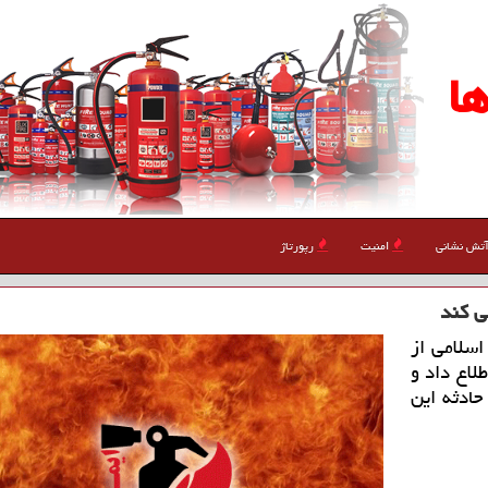
ا
تش نشانی
امنیت
رپورتاژ
ی كند
اسلامی از
لاع داد و
ین حادثه این