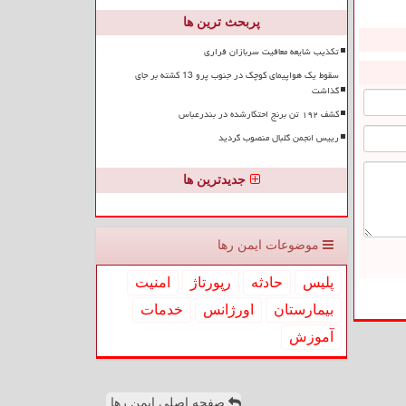
پربحث ترین ها
تکذیب شایعه معافیت سربازان فراری
سقوط یک هواپیمای کوچک در جنوب پرو 13 کشته بر جای
گذاشت
کشف ۱۹۲ تن برنج احتکارشده در بندرعباس
رییس انجمن گلبال منصوب گردید
جدیدترین ها
موضوعات ایمن رها
پلیس
حادثه
رپورتاژ
امنیت
بیمارستان
اورژانس
خدمات
آموزش
صفحه اصلی ایمن رها