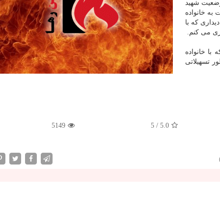
 وضعیت شهید
 به خانواده
یداری كه با
ری می كنم.
 با خانواده
ر تسهیلاتی
5149
5
/
5.0