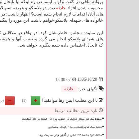
پروانه مافی در گفت وگو با ایسنا درباره اینكه آیا تابحال
محسوب شدن افراد
حادثه
دیده در پلاسكو و عرضه تسهیلات
های آنان اقدامات لازم انجام شده است؟ اظهار داشت: در د
خانواده های شهدای پلاسكو خواهم داشت این مورد را پیگی
این نماینده مجلس خاطرنشان كرد: در واقع در ملاقاتی كه
های شهدای پلاسكو انجام می گردد وضعیت آنها و همینطو
كه تابحال اختصاص داده شده پیگیری خواهد شد.
1396/10/28
18:00:07
تگهای خبر:
حادثه
با این مطلب ایمن رها موافقید؟
(0)
(1)
تازه ترین مطالب مرتبط
سقوط یک هواپیمای کوچک در جنوب پرو 13 کشته بر جای گذاشت
حمله سگ های بلاصاحب به ۲ کودک سنندجی
منشاء دود منطقه ۲۲ ناشی از آتش زدن ضایعات بود