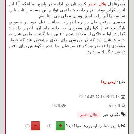
مدیرعامل
هلال احمر
كردستان در ادامه در پاسخ به اینكه آیا این
افراد كولبر بودند اظهار داشت: ما نمی توانیم این مساله را تایید یا رد
نماییم، ما آنها را به اسم بومیان محلی می شناسیم.
محمدی درعین حال درباره اظهارات ساعت قبل خود در خصوص
بازگشت تمام كولبران مفقودی به خانه هایشان، اظهار داشت:
گزارش اولیه حاكی از مفقود شدن ۲۳ تن و بازگشت تمامی شان به
خانه هایشان بود كه در بررسی های بعدی مشخص شد كه شمار
مفقودی ها ۱۶ نفر بود كه ۱۴ نفرشان پیدا شده و كوشش برای یافتن
دو نفر دیگر ادامه دارد.
منبع:
ایمن رها
1398/11/13
08:14:42
4676
5
/
5.0
تگهای خبر:
هلال احمر
با این مطلب ایمن رها موافقید؟
(0)
(1)