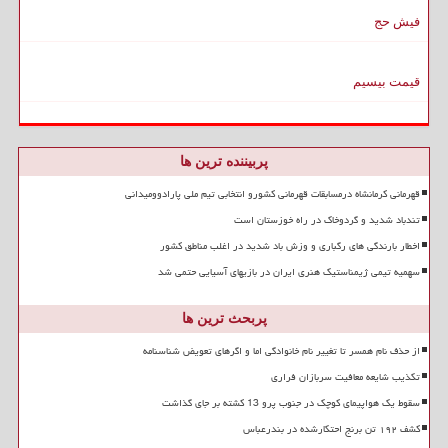
فیش حج
قیمت بیسیم
پربیننده ترین ها
قهرمانی کرمانشاه درمسابقات قهرمانی کشورو انتخابی تیم ملی پارادوومیدانی
تندباد شدید و گردوخاک در راه خوزستان است
اخطار بارندگی های رگباری و وزش باد شدید در اغلب مناطق کشور
سهمیه تیمی ژیمناستیک هنری ایران در بازیهای آسیایی حتمی شد
پربحث ترین ها
از حذف نام همسر تا تغییر نام خانوادگی اما و اگرهای تعویض شناسنامه
تکذیب شایعه معافیت سربازان فراری
سقوط یک هواپیمای کوچک در جنوب پرو 13 کشته بر جای گذاشت
کشف ۱۹۲ تن برنج احتکارشده در بندرعباس