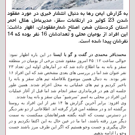
به گزارش ایمن رها به دنبال انتشار خبری در مورد مفقود
شدن 23 كولبر در ارتقاعات سقز، مدیرعامل هلال احمر
استان كردستان ضمن اصلاح شمارمفقودان، اظهار داشت:
این افراد از بومیان محلی و تعدادشان 16 نفر بوده كه 14
نفرشان پیدا شده است.
محمدباقر محمدی در گفت و گو با ایسنا
در این باره اظهار نمود:
حوالی ساعت ۱۲: ۴۵ امروز مفقود شدن برخی از بومیان در منطقه
سقز و بانه به ما اطلاع داده شد كه در آمارهای اولیه این تعداد ۲۳
نفر عنوان شد اما در بررسی های بعدی مشخص شد كه این افراد ۱۶
نفر بودند. به دنبال همین موضوع بلافاصله تیم های سقز و بانه را
باخبر كردیم و تیم های عملیاتی به محل اعزام شدند. همین طور
جلسه ای هم در فرمانداری سقز انجام شد اما قبل از آغاز عملیات
این افراد در محلی به اسم "سرشیو" میان سقز و بانه پیدا شدند.
وی افزود: برابر آخرین گزارش ها ۱۴ نفر از این افراد به روستا
برگشته اند و در منطقه امن قرار گرفته اند. اطلاعاتی از دو نفر دیگر
در دسترس نیست كه البته بگفته همراهانشان ممكنست به سمت
دیگر مرز رفته باشند، اما ما در عین حال به این اكتفا نكردیم و در
حال پیگیری و جست وجو هستیم كه اگر این طرف مرز باشند جست
وجو را ادامه بدهیم.