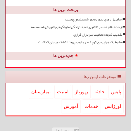
پربحث ترین ها
اسامی ژل های بدون مجوز شستشوی پوست
از حذف نام همسر تا تغییر نام خانوادگی اما و اگرهای تعویض شناسنامه
تکذیب شایعه معافیت سربازان فراری
سقوط یک هواپیمای کوچک در جنوب پرو 13 کشته بر جای گذاشت
جدیدترین ها
موضوعات ایمن رها
پلیس
حادثه
رپورتاژ
امنیت
بیمارستان
اورژانس
خدمات
آموزش
صفحه اخبار