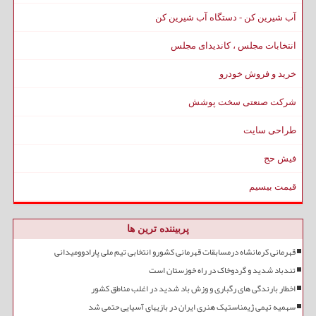
آب شیرین کن - دستگاه آب شیرین کن
انتخابات مجلس ، کاندیدای مجلس
خرید و فروش خودرو
شرکت صنعتی سخت پوشش
طراحی سایت
فیش حج
قیمت بیسیم
پربیننده ترین ها
قهرمانی کرمانشاه درمسابقات قهرمانی کشورو انتخابی تیم ملی پارادوومیدانی
تندباد شدید و گردوخاک در راه خوزستان است
اخطار بارندگی های رگباری و وزش باد شدید در اغلب مناطق کشور
سهمیه تیمی ژیمناستیک هنری ایران در بازیهای آسیایی حتمی شد