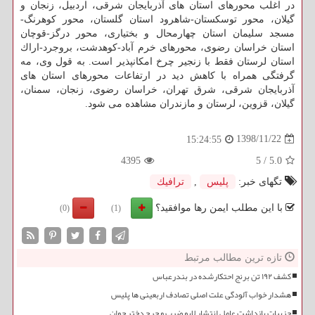
در اغلب محورهای استان های آذربایجان شرقی، اردبیل، زنجان و
گیلان، محور توسكستان-شاهرود استان گلستان، محور كوهرنگ-
مسجد سلیمان استان چهارمحال و بختیاری، محور درگز-قوچان
استان خراسان رضوی، محورهای خرم آباد-كوهدشت، بروجرد-اراك
استان لرستان فقط با زنجیر چرخ امكانپذیر است. به قول وی، مه
گرفتگی همراه با كاهش دید در ارتفاعات محورهای استان های
آذربایجان شرقی، شرق تهران، خراسان رضوی، زنجان، سمنان،
گیلان، قزوین، لرستان و مازندران مشاهده می شود.
1398/11/22
15:24:55
4395
5
/
5.0
تگهای خبر:
پلیس
,
ترافیك
با این مطلب ایمن رها موافقید؟
(0)
(1)
تازه ترین مطالب مرتبط
کشف ۱۹۲ تن برنج احتکارشده در بندرعباس
هشدار خواب آلودگی علت اصلی تصادف اربعینی ها پلیس
جزییات بازداشت عامل انتشار لایو ضرب و جرح دختر جوان