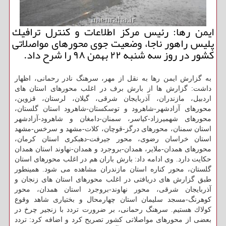
ایمن رها: رئیس مركز اطلاعات و كنترل ترافیك
پلیس راهور ناجا، وضعیت جوی محورهای مواصلاتی
كشور در روز سه شنبه ۲۲ بهمن ۹۸ را شرح داد.
به گزارش ایمن رها به نقل از مهر، سرهنگ نادر رحمانی، اظهار
داشت: گزارش ها از بارش برف در اغلب محورهای استان های
اردبیل، مازندران، آذربایجان شرقی، گیلان، لرستان، قزوین،
محورهای آزادشهر-شاهرود و توسكستان-شاهرود استان گلستان،
محورهای شهمیرزاد-كیاسر، سمنان-دامغان و شاهرود-آزادشهر
استان سمنان، محورهای درگز-قوچان، كلات-مشهد و سرخس-مشهد
استان خراسان رضوی، محور جیرفت-دهبكری استان كرمان،
محورهای همدان-ملایر، همدان-بروجرد و همدان-نهاوند استان همدان
حكایت دارد. وی ادامه داد: بارش باران هم در اغلب محورهای استان
گلستان، محور كناره استان مازندران مشاهده می شود. همینطور
طبق گزارش های دریافتی در اغلب محورهای استان های زنجان و
آذربایجان شرقی، محور نهاوند-بروجرد استان همدان، محور
كوهرنگ-مسجد سلیمان استان چهارمحال و بختیاری شاهد وقوع
كولاك هستیم. سرهنگ رحمانی، بر ضرورت تردد با زنجیر چرخ در
بعضی از محورهای مواصلاتی كشور تصریح كرد و اضافه كرد: تردد