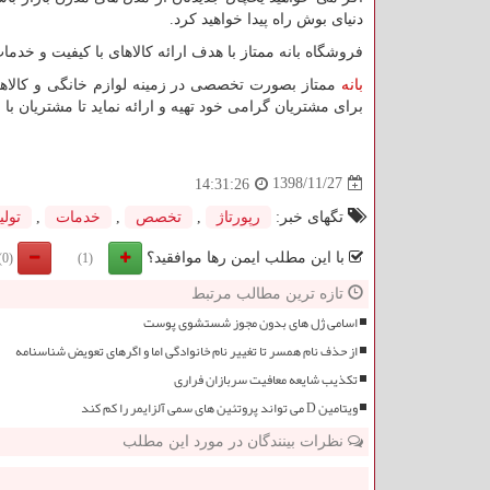
دنیای بوش راه پیدا خواهید کرد.
فروشگاه بانه ممتاز با هدف ارائه کالاهای با کیفیت و 
بانه
ممتاز بصورت تخصصی در زمینه لوازم خانگی و کالاهای
برای مشتریان گرامی خود تهیه و ارائه نماید تا مشتریان با 
1398/11/27
14:31:26
تگهای خبر:
رپورتاژ
,
تخصص
,
خدمات
,
تولی
با این مطلب ایمن رها موافقید؟
(0)
(1)
تازه ترین مطالب مرتبط
اسامی ژل های بدون مجوز شستشوی پوست
از حذف نام همسر تا تغییر نام خانوادگی اما و اگرهای تعویض شناسنامه
تکذیب شایعه معافیت سربازان فراری
ویتامین D می تواند پروتئین های سمی آلزایمر را کم کند
نظرات بینندگان در مورد این مطلب
ن