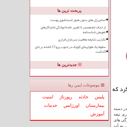
پربحث ترین ها
اسامی ژل های بدون مجوز شستشوی پوست
از حذف نام همسر تا تغییر نام خانوادگی اما و اگرهای
تعویض شناسنامه
تکذیب شایعه معافیت سربازان فراری
سقوط یک هواپیمای کوچک در جنوب پرو 13 کشته بر جای
گذاشت
جدیدترین ها
اره كرد كه
موضوعات ایمن رها
پلیس
حادثه
رپورتاژ
امنیت
بیمارستان
اورژانس
خدمات
ر دسته
آموزش
ری تیغه
ژگی های
 به آب