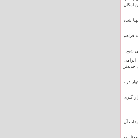
 امکان
هیا شده
 فراهم
ی شود.
 الزامی
 جدیدتر
ار در ،
ار گیری
دات آن
متاز به