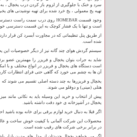
سرد و خنک با جلوگیری از لزوم باز کردن درب یخچال ،
تهیه یخ معمولی ، یخ خرد شده برای تهیه نوشیدنی های ی
وجود قسمت HOMEBAR روی درب سمت ر
است و تنها با یک فشار کوچک به این قسمت دسترسی خوا
از طریق پنل تنظیماتی که در مجاورت آبسرد کن قرار دارد
شده است.
سیستم گردش هوای چند گانه نیز از دیگر خصوصیات این
شاید به جرات بتوان یخچال و فریزر را مهمترین عضو بر
است دستگاه های یخچال و فریزر در انواع مختلف و با امکا
آن ها به چشم می خورد که گاهی حتی فرای انتظارات کارب
یخچال و فریزرها به چند دسته اصلی تقسیم می شوند که شام
هتلی (مینی) و دوقلو می شوند.
پیش از انتخاب و خرید این وسیله باید به نکاتی مانند 
یخچال در آشپزخانه ی خود دقت داشته باشید.
اگر قبلا به دنبال خرید لوازم برقی برای خانه بوده باشید ا
محصولات این شرکت آلمانی با کیفیت خوش ساخت و عالی 
در برابر برخی شرکت های رقیب شده است.
اگر می خواهید یخچال جدیدتان از مدل های مدرن بازار با