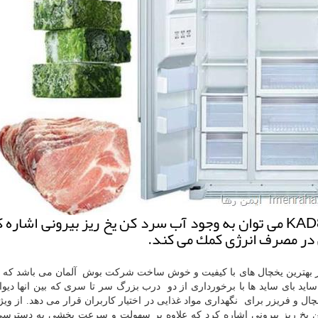
ایمن رها: از ویژگی های بارز مدل KAD80A404 می توان به وجود آب سرد كن یخ ریز بیرونی اش
 در مصرف انرژی كمك می كند.
بهترین یخچال های با کیفیت و خوش ساخت شرکت بوش آلمان می باشد که د
اید بای ساید ها با برخورداری از دو درب بزرگ سر تا سری که بین انها دیوا
ل و فریزر برای نگهداری مواد غذایی در اختیار کاربران قرار می دهد. از وی
 یخ ریز بیرونی اشاره کرد که علاوه بر سهولت و سرعت بخشی به دسترسی