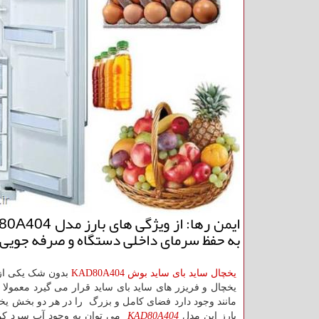
به حفظ سرمای داخلی دستگاه و صرفه جویی
یخچال ساید بای ساید بوش
KAD80A404
بدون شک یکی از 
یخچال و فریزر های ساید بای ساید قرار می گیرد معمولا س
مانند وجود دارد فضای کامل و بزرگ را در هر دو بخش یخچا
بارز این مدل
KAD80A404
می توان به وجود آب سرد کن