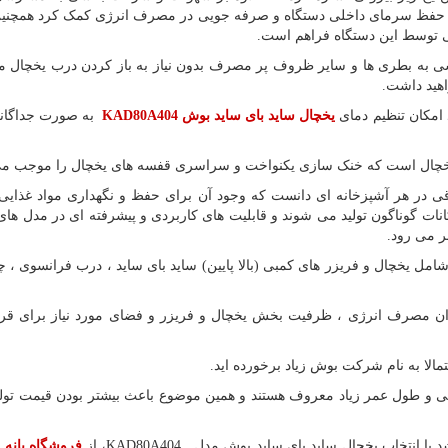
 به حفظ سرمای داخلی دستگاه و صرفه جویی در مصرف انرژی کمک کرد همچنین
خی توسط این دستگاه فراهم است.
است دسترسی به بطری ها و سایر ظروف پر مصرف بدون نیاز به باز کردن درب یخچال م
هید داشت.
 امکان تنظیم دمای
یخچال ساید بای ساید بوش
KAD80A404
به صورت جداگانه
 یخچال است که خنک سازی یکنواخت و سراسری قفسه های یخچال را موجب م
قی در هر آشپزخانه ای دانست که وجود آن برای حفظ و نگهداری مواد غذایی
نات گوناگون تولید می شوند و قابلیت های کاربردی و پیشرفته ای در مدل های
ر می رود.
ل یخچال و فریزر های کمبی (بالا پایین) ساید بای ساید ، درب فرانسوی ، چه
میزان مصرف انرژی ، ظرفیت بخش یخچال و فریزر و فضای مورد نیاز برای قر
حتمالا به نام شرکت بوش زیاد برخورده اید.
و طول عمر زیاد معروف هستند و همین موضوع باعث بیشتر بودن قیمت تولی
شد با انتخاب یخچال ساید بای ساید بوش مدل
KAD80A404
، از
فروشگاه بانه
م