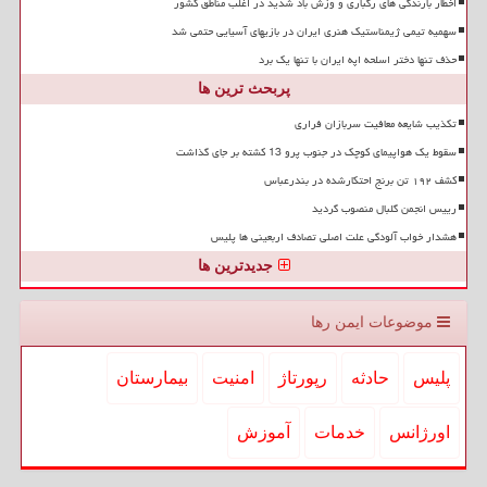
اخطار بارندگی های رگباری و وزش باد شدید در اغلب مناطق کشور
سهمیه تیمی ژیمناستیک هنری ایران در بازیهای آسیایی حتمی شد
حذف تنها دختر اسلحه اپه ایران با تنها یک برد
پربحث ترین ها
تکذیب شایعه معافیت سربازان فراری
سقوط یک هواپیمای کوچک در جنوب پرو 13 کشته بر جای گذاشت
کشف ۱۹۲ تن برنج احتکارشده در بندرعباس
رییس انجمن گلبال منصوب گردید
هشدار خواب آلودگی علت اصلی تصادف اربعینی ها پلیس
جدیدترین ها
موضوعات ایمن رها
پلیس
حادثه
رپورتاژ
امنیت
بیمارستان
اورژانس
خدمات
آموزش