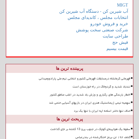
MIGT
آب شیرین کن - دستگاه آب شیرین کن
انتخابات مجلس ، کاندیدای مجلس
خرید و فروش خودرو
شرکت صنعتی سخت پوشش
طراحی سایت
فیش حج
قیمت بیسیم
پربیننده ترین ها
قهرمانی کرمانشاه درمسابقات قهرمانی کشورو انتخابی تیم ملی پارادوومیدانی
تندباد شدید و گردوخاک در راه خوزستان است
اخطار بارندگی های رگباری و وزش باد شدید در اغلب مناطق کشور
سهمیه تیمی ژیمناستیک هنری ایران در بازیهای آسیایی حتمی شد
حذف تنها دختر اسلحه اپه ایران با تنها یک برد
پربحث ترین ها
سقوط یک هواپیمای کوچک در جنوب پرو 13 کشته بر جای گذاشت
کشف ۱۹۲ تن برنج احتکارشده در بندرعباس