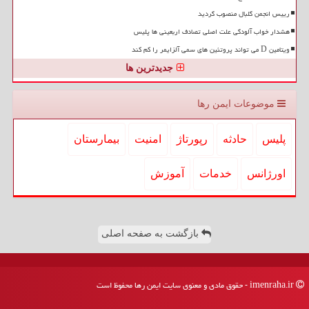
رییس انجمن گلبال منصوب گردید
هشدار خواب آلودگی علت اصلی تصادف اربعینی ها پلیس
ویتامین D می تواند پروتئین های سمی آلزایمر را کم کند
جدیدترین ها
موضوعات ایمن رها
پلیس
حادثه
رپورتاژ
امنیت
بیمارستان
اورژانس
خدمات
آموزش
بازگشت به صفحه اصلی
imenraha.ir - حقوق مادی و معنوی سایت ایمن رها محفوظ است