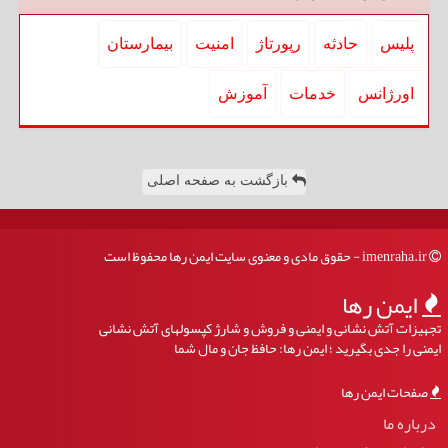
پلیس
حادثه
رپورتاژ
امنیت
بیمارستان
اورژانس
خدمات
آموزش
بازگشت به صفحه اصلی
imenraha.ir - حقوق مادی و معنوی سایت ایمن رها محفوظ است
ایمن رها
تجهیزات آتش نشانی و ایمنی و فروش و شارژ کپسولهای آتش نشانی
ایمنی را جدی بگیرید ؛ ایمن رها: حافظ جان و مال شما
صفحات ایمن رها
درباره ما