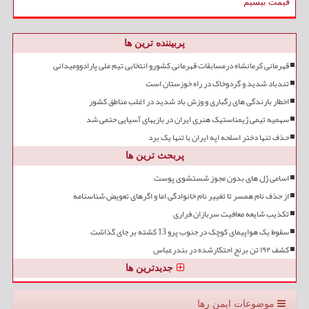
قیمت بیسیم
پربیننده ترین ها
قهرمانی کرمانشاه درمسابقات قهرمانی کشورو انتخابی تیم ملی پارادوومیدانی
تندباد شدید و گردوخاک در راه خوزستان است
اخطار بارندگی های رگباری و وزش باد شدید در اغلب مناطق کشور
سهمیه تیمی ژیمناستیک هنری ایران در بازیهای آسیایی حتمی شد
حذف تنها دختر اسلحه اپه ایران با تنها یک برد
پربحث ترین ها
اسامی ژل های بدون مجوز شستشوی پوست
از حذف نام همسر تا تغییر نام خانوادگی اما و اگرهای تعویض شناسنامه
تکذیب شایعه معافیت سربازان فراری
سقوط یک هواپیمای کوچک در جنوب پرو 13 کشته بر جای گذاشت
کشف ۱۹۲ تن برنج احتکارشده در بندرعباس
جدیدترین ها
موضوعات ایمن رها