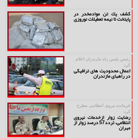
كشف یك تن موادمخدر در
پایتخت تا نیمه تعطیلات نوروزی
رئیس پلیس راه مازندران اعلام
كرد:
اعمال محدودیت های ترافیكی
در راههای مازندران
فرمانده نیروی انتظامی مطرح
كرد:
رضایت زوار ازخدمات نیروی
انتظامی، تردد57 درصد زوار از
مهران