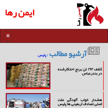
ایمن رها
منو
آرشیو مطالب
: پلیس
کشف ۱۹۲ تن برنج احتکارشده
در بندرعباس
هشدار خواب آلودگی علت
اصلی تصادف اربعینی ها پلیس