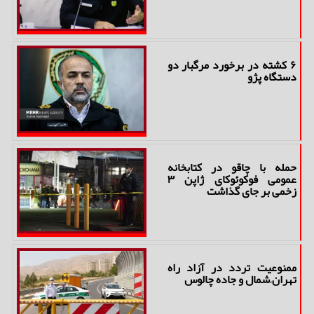
۶ کشته در برخورد مرگبار دو
دستگاه پژو
حمله با چاقو در کتابخانه
عمومی فوکوئوکای ژاپن ۳
زخمی بر جای گذاشت
ممنوعیت تردد در آزاد راه
تهران–شمال و جاده چالوس