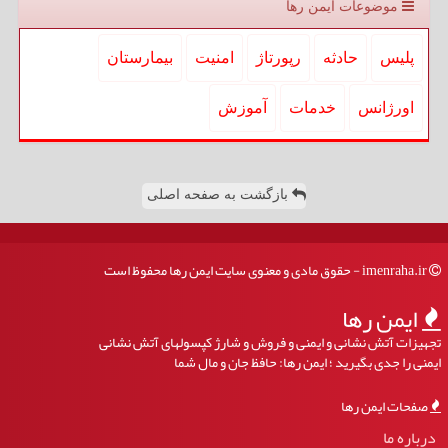
موضوعات ایمن رها
پلیس
حادثه
رپورتاژ
امنیت
بیمارستان
اورژانس
خدمات
آموزش
بازگشت به صفحه اصلی
imenraha.ir - حقوق مادی و معنوی سایت ایمن رها محفوظ است
ایمن رها
تجهیزات آتش نشانی و ایمنی و فروش و شارژ کپسولهای آتش نشانی
ایمنی را جدی بگیرید ؛ ایمن رها: حافظ جان و مال شما
صفحات ایمن رها
درباره ما