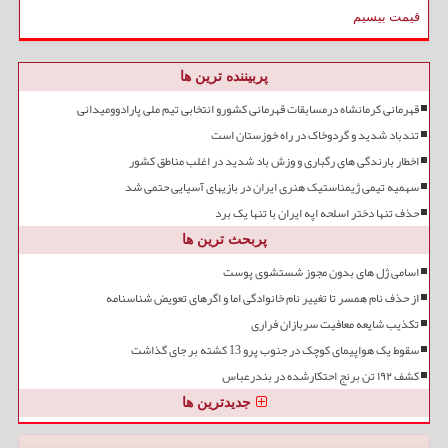
قیمت بیسیم
پربیننده ترین ها
قهرمانی کرمانشاه درمسابقات قهرمانی کشورو انتخابی تیم ملی پارادوومیدانی
تندباد شدید و گردوخاک در راه خوزستان است
اخطار بارندگی های رگباری و وزش باد شدید در اغلب مناطق کشور
سهمیه تیمی ژیمناستیک هنری ایران در بازیهای آسیایی حتمی شد
حذف تنها دختر اسلحه اپه ایران با تنها یک برد
پربحث ترین ها
اسامی ژل های بدون مجوز شستشوی پوست
از حذف نام همسر تا تغییر نام خانوادگی اما و اگرهای تعویض شناسنامه
تکذیب شایعه معافیت سربازان فراری
سقوط یک هواپیمای کوچک در جنوب پرو 13 کشته بر جای گذاشت
کشف ۱۹۲ تن برنج احتکارشده در بندرعباس
جدیدترین ها