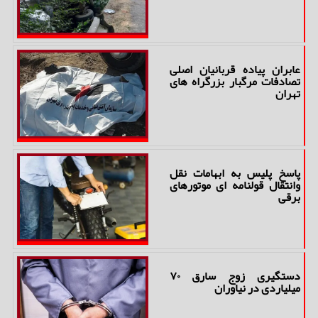
عابران پیاده قربانیان اصلی
تصادفات مرگبار بزرگراه های
تهران
پاسخ پلیس به ابهامات نقل
وانتقال قولنامه ای موتورهای
برقی
دستگیری زوج سارق ۷۰
میلیاردی در نیاوران