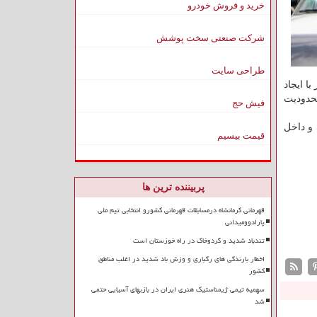
خرید و فروش خودرو
شرکت صنعتی سخت پوشش
طراحی سایت
گی بار ترافیک به داخل تونل های طویل (به ویژه تونل تالون)، پلیس راه فاتب پیش از تونل ۱۲ نیز با ایجاد
حدودیت
فیش حج
ج از تونل ها ۸۰ کیلومتر بر ساعت و داخل
قیمت بیسیم
پربیننده ترین ها
قهرمانی کرمانشاه درمسابقات قهرمانی کشورو انتخابی تیم ملی
پارادوومیدانی
تندباد شدید و گردوخاک در راه خوزستان است
اخطار بارندگی های رگباری و وزش باد شدید در اغلب مناطق
کشور
سهمیه تیمی ژیمناستیک هنری ایران در بازیهای آسیایی حتمی
شد