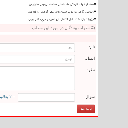
هشدار خواب آلودگی علت اصلی تصادف اربعینی ها پلیس
ویتامین D می تواند پروتئین های سمی آلزایمر را کم کند
جزییات بازداشت عامل انتشار لایو ضرب و جرح دختر جوان
نظرات بینندگان در مورد این مطلب
ن
نام:
ایمیل:
نظر:
سوال:
= ۲ بعلاوه ۱