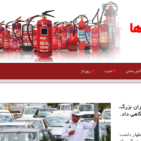
ا
تش نشانی
امنیت
رپورتاژ
ران بزرگ،
گاهی داد.
اظهار داشت:
ن-شمال برای