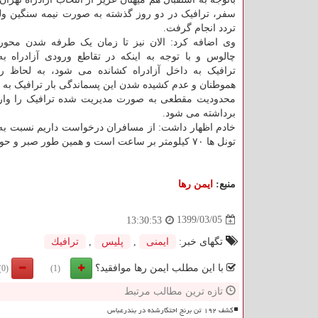
سفر، ترافیک در دو روز گذشته به صورت نیمه سنگین ول
تردد انجام گرفت.
وی اضافه کرد: الان نیز تا زمان یک طرفه شدن محور
چالوس و با توجه به اینکه در تقاطع ورودی آزادراه به
ترافیک به داخل آزادراه کشانده می شود، به لحاظ ر
محدودیت مقطعی به صورت مدیریت شده ترافیک را وارد
برداشته می شود.
تونل ها ۷۰ کیلومتر بر ساعت است و همین طور صبر و حوصله در پیش از تونل ۱۲ و انتهای مسیر، دقت کنند.
منبع:
ایمن رها
1399/03/05
13:30:53
تگهای خبر:
ایمنی
,
پلیس
,
ترافیك
با این مطلب ایمن رها موافقید؟
(0)
(1)
تازه ترین مطالب مرتبط
کشف ۱۹۲ تن برنج احتکارشده در بندرعباس