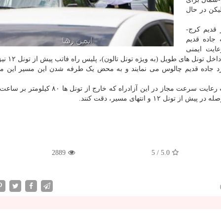
یکن در حال
 قدیم کرج-
 جاده قدیم
عایت ایمنی
هموطنان و عدم کشیده شدن این پسماند
 جاده قدیم چالوس می نمایند و به محض یک طرفه شدن این مسیر این م
خادم اظهار داشت: از مسافران درخواست داریم نسبت به رعایت سرعت مجاز در این آزادراه که خار
2889
5
/
5.0