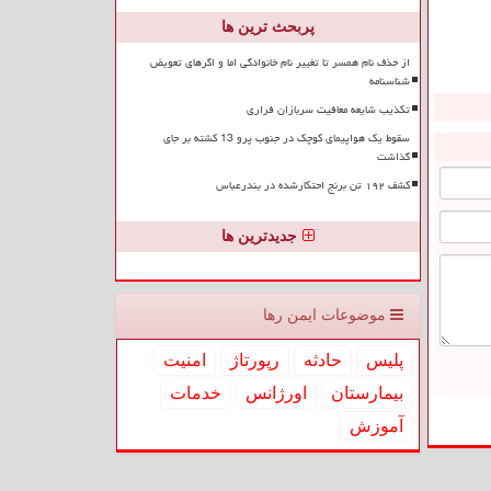
پربحث ترین ها
از حذف نام همسر تا تغییر نام خانوادگی اما و اگرهای تعویض
شناسنامه
تکذیب شایعه معافیت سربازان فراری
سقوط یک هواپیمای کوچک در جنوب پرو 13 کشته بر جای
گذاشت
کشف ۱۹۲ تن برنج احتکارشده در بندرعباس
جدیدترین ها
موضوعات ایمن رها
پلیس
حادثه
رپورتاژ
امنیت
بیمارستان
اورژانس
خدمات
آموزش