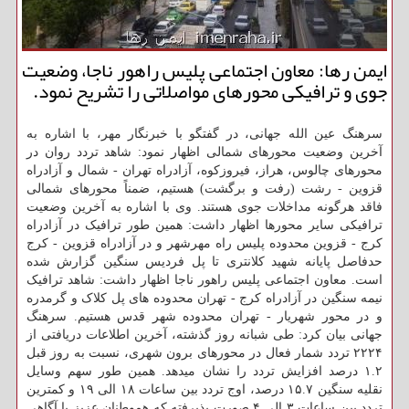
ایمن رها: معاون اجتماعی پلیس راهور ناجا، وضعیت
جوی و ترافیكی محورهای مواصلاتی را تشریح نمود.
سرهنگ عین الله جهانی، در گفتگو با خبرنگار مهر، با اشاره به
آخرین وضعیت محورهای شمالی اظهار نمود: شاهد تردد روان در
محورهای چالوس، هراز، فیروزکوه، آزادراه تهران - شمال و آزادراه
قزوین - رشت (رفت و برگشت) هستیم، ضمناً محورهای شمالی
فاقد هرگونه مداخلات جوی هستند. وی با اشاره به آخرین وضعیت
ترافیکی سایر محورها اظهار داشت: همین طور ترافیک در آزادراه
کرج - قزوین محدوده پلیس راه مهرشهر و در آزادراه قزوین - کرج
حدفاصل پایانه شهید کلانتری تا پل فردیس سنگین گزارش شده
است. معاون اجتماعی پلیس راهور ناجا اظهار داشت: شاهد ترافیک
نیمه سنگین در آزادراه کرج - تهران محدوده های پل کلاک و گرمدره
و در محور شهریار - تهران محدوده شهر قدس هستیم. سرهنگ
جهانی بیان کرد: طی شبانه روز گذشته، آخرین اطلاعات دریافتی از
۲۲۲۴ تردد شمار فعال در محورهای برون شهری، نسبت به روز قبل
۱.۲ درصد افزایش تردد را نشان میدهد. همین طور سهم وسایل
نقلیه سنگین ۱۵.۷ درصد، اوج تردد بین ساعات ۱۸ الی ۱۹ و کمترین
تردد بین ساعات ۳ الی ۴ صورت پذیرفته که هموطنان عزیز با آگاهی