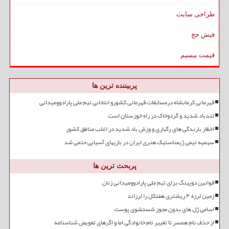
طراحی سایت
فیش حج
قیمت بیسیم
پربیننده ترین ها
قهرمانی کرمانشاه درمسابقات قهرمانی کشورو انتخابی تیم ملی پارادوومیدانی
تندباد شدید و گردوخاک در راه خوزستان است
اخطار بارندگی های رگباری و وزش باد شدید در اغلب مناطق کشور
سهمیه تیمی ژیمناستیک هنری ایران در بازیهای آسیایی حتمی شد
پربحث ترین ها
قوانین دوپینگ برای تیم ملی پارادوومیدانی زنان
زمین لرزه ۴ ریشتری هفتکل را لرزاند
اسامی ژل های بدون مجوز شستشوی پوست
از حذف نام همسر تا تغییر نام خانوادگی اما و اگرهای تعویض شناسنامه