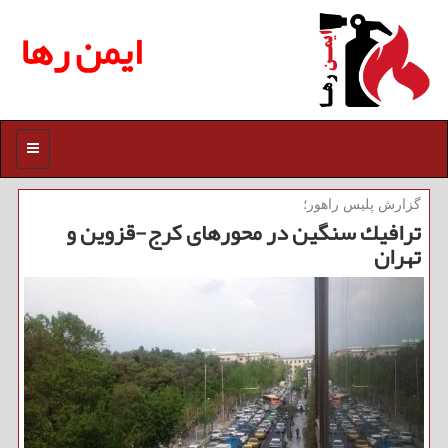
ایمن رها
منو
گزارش پلیس راهور؛
ترافیك سنگین در محورهای كرج-قزوین و
تهران