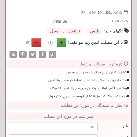
1399/06/19
23:24:55
2056
5
/
5.0
تگهای خبر:
پلیس
,
ترافیك
,
سیل
با این مطلب ایمن رها موافقید؟
(0)
(1)
تازه ترین مطالب مرتبط
کشف ۱۹۲ تن برنج احتکارشده در بندرعباس
هشدار خواب آلودگی علت اصلی تصادف اربعینی ها پلیس
ویتامین D می تواند پروتئین های سمی آلزایمر را کم کند
جزییات بازداشت عامل انتشار لایو ضرب و جرح دختر جوان
نظرات بینندگان در مورد این مطلب
نظر شما در مورد این مطلب
نام: