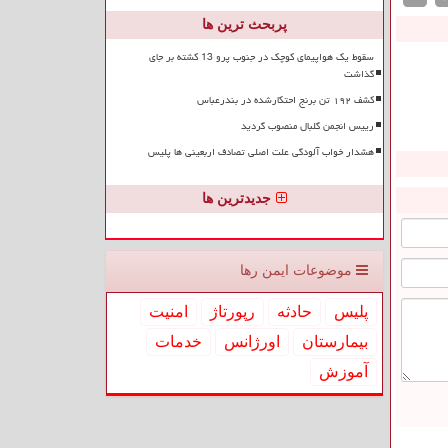
پربحث ترین ها
سقوط یک هواپیمای کوچک در جنوب پرو 13 کشته بر جای
گذاشت
کشف ۱۹۲ تن برنج احتکارشده در بندرعباس
رییس انجمن گلبال منصوب گردید
هشدار خواب آلودگی علت اصلی تصادف اربعینی ها پلیس
جدیدترین ها
موضوعات ایمن رها
پلیس
حادثه
رپورتاژ
امنیت
بیمارستان
اورژانس
خدمات
آموزش