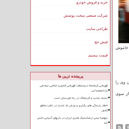
خرید و فروش خودرو
شرکت صنعتی سخت پوشش
طراحی سایت
فیش حج
ا خاموش
قیمت بیسیم
پربیننده ترین ها
 وی را
قهرمانی کرمانشاه درمسابقات قهرمانی کشورو انتخابی تیم ملی
پارادوومیدانی
لت حادثه از سوی
تندباد شدید و گردوخاک در راه خوزستان است
اخطار بارندگی های رگباری و وزش باد شدید در اغلب مناطق
کشور
سهمیه تیمی ژیمناستیک هنری ایران در بازیهای آسیایی حتمی
شد