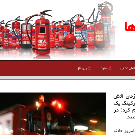
ا
تش نشانی
امنیت
رپورتاژ
زمان آتش
اركینگ یك
م كرد: در
ل ملكی درباره جزئیات این حادثه افزود: ساعت ۵:۴۷ امروز حادثه