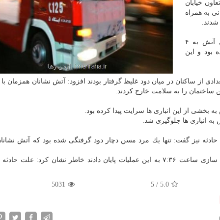
اون خیابان
 ایستگاه آتش نشانی به همراه
شدند.
وی گفت: در پاركینگ یك ساختمان ۵ طبقه ۱۰ واحدی آتش به ۴
رایت پیدا كرده بود و این
تعدادی از ساكنان در میان دود غلیظ گرفتار بودند افزود: آتش نشانان همزمان ب
ه بخشی از این انباری ها سرایت پیدا كرده بود.
به انباری ها جلوگیری شد.
ادثه نیز گفت: تنها یك مرد مسن دچار دود گرفتگی شده بود كه آتش نشانان
ملكی با بیان اینكه آتش نشانان پس از تخلیه دود و ایمن سازی ساعت ۷:۳۶ به این عملیات پایان دادند خاطر نشان كرد: ع
5031
5
/
5.0