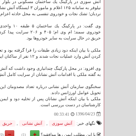
آتش سوزی در پاركینگ یك ساختمان مسكونی در بلوار تع
نیلوفر به سامانه ۱۲۵ اعلام و ماموران ۳
نردبان؛ تشك نجات و خودروی تنفسی به محل حادثه اعزام 
خودروی سمند؛ ام وی ام؛ ۴۰۵ و ۲۰۶ س
حریق در حال سرایت به سایر خودروها بود.
ملكی با بیان اینكه دود زیادی طبقات را فرا گرفته بود و 
كردن آتش وارد عملیات نجات شدند و ۱۲ نفر از ساكنان این ساختمان را به سلامت خارج كردند.
وی افزود: در محل پاركینگ چندانباری وجود داشت كه آتش ب
به گفته ملكی با اقدامات آتش نشانان از سرایت كامل آتش 
سخنگوی سازمان آتش نشانی درباره تعداد مصدومان این ح
تحویل عوامل اورژانس دادند.
كارشناسان در دست بررسی است.
1396/04/23
00:33:41
تگهای خبر:
آتش سوزی
,
آتش نشانی
,
حریق
با این مطلب ایمن رها موافقید؟
(0)
(1)