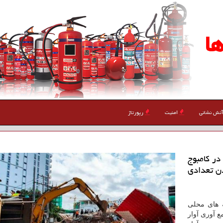
ا
تش نشانی
امنیت
رپورتاژ
در كامبوج
ن تعدادی
ه های محلی
 آوری آوار