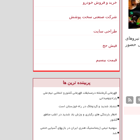
خرید و فروش خودرو
شرکت صنعتی سخت پوشش
طراحی سایت
نیروهای
نا در زمان وقوع حادثه حدود ۵۰ كارگر در محل حضور
فیش حج
قیمت بیسیم
پربیننده ترین ها
قهرمانی کرمانشاه درمسابقات قهرمانی کشورو انتخابی تیم ملی
پارادوومیدانی
تندباد شدید و گردوخاک در راه خوزستان است
اخطار بارندگی های رگباری و وزش باد شدید در اغلب مناطق
کشور
سهمیه تیمی ژیمناستیک هنری ایران در بازیهای آسیایی حتمی
شد