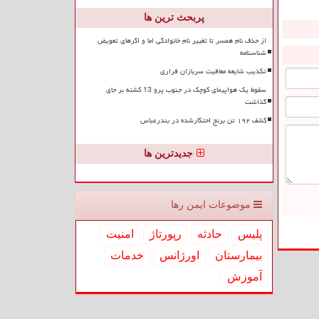
پربحث ترین ها
از حذف نام همسر تا تغییر نام خانوادگی اما و اگرهای تعویض
شناسنامه
تکذیب شایعه معافیت سربازان فراری
سقوط یک هواپیمای کوچک در جنوب پرو 13 کشته بر جای
گذاشت
کشف ۱۹۲ تن برنج احتکارشده در بندرعباس
جدیدترین ها
موضوعات ایمن رها
پلیس
حادثه
رپورتاژ
امنیت
بیمارستان
اورژانس
خدمات
آموزش