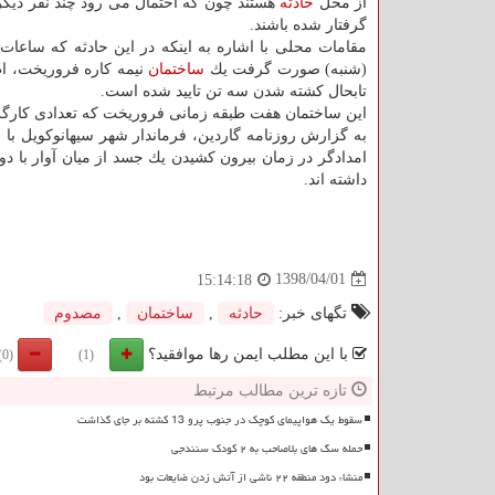
از محل
حادثه
هستند چون كه احتمال می رود چند نفر دیگر 
گرفتار شده باشند.
مقامات محلی با اشاره به اینكه در این حادثه كه ساعات 
(شنبه) صورت گرفت یك
ساختمان
نیمه كاره فروریخت، اظ
تابحال كشته شدن سه تن تایید شده است.
این ساختمان هفت طبقه زمانی فروریخت كه تعدادی كارگر 
به گزارش روزنامه گاردین، فرماندار شهر سیهانوكویل با اشار
داشته اند.
1398/04/01
15:14:18
تگهای خبر:
حادثه
,
ساختمان
,
مصدوم
با این مطلب ایمن رها موافقید؟
(0)
(1)
تازه ترین مطالب مرتبط
سقوط یک هواپیمای کوچک در جنوب پرو 13 کشته بر جای گذاشت
حمله سگ های بلاصاحب به ۲ کودک سنندجی
منشاء دود منطقه ۲۲ ناشی از آتش زدن ضایعات بود