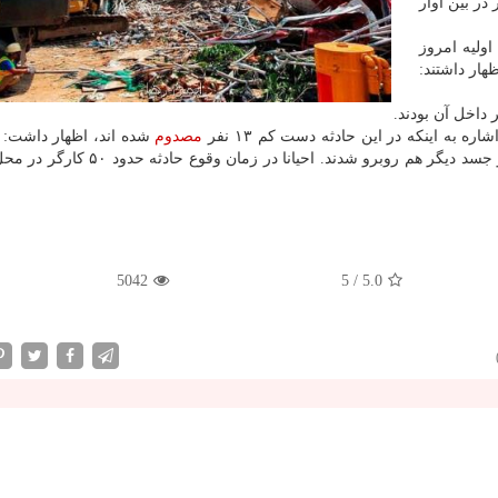
در بین آوار
اولیه امروز
هار داشتند:
داخل آن بودند.
ه به اینكه در این حادثه دست كم ۱۳ نفر
مصدوم
شده اند، اظهار داشت: 
امدادگر در زمان بیرون كشیدن یك جسد از میان آوار با دو جسد دیگر هم روبرو شدند. احیا
5042
5
/
5.0