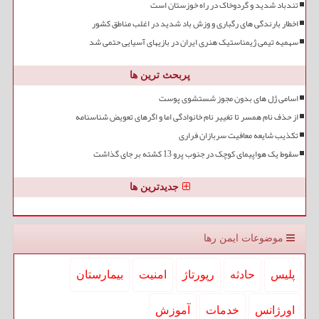
تندباد شدید و گردوخاک در راه خوزستان است
اخطار بارندگی های رگباری و وزش باد شدید در اغلب مناطق کشور
سهمیه تیمی ژیمناستیک هنری ایران در بازیهای آسیایی حتمی شد
پربحث ترین ها
اسامی ژل های بدون مجوز شستشوی پوست
از حذف نام همسر تا تغییر نام خانوادگی اما و اگرهای تعویض شناسنامه
تکذیب شایعه معافیت سربازان فراری
سقوط یک هواپیمای کوچک در جنوب پرو 13 کشته بر جای گذاشت
جدیدترین ها
موضوعات ایمن رها
پلیس
حادثه
رپورتاژ
امنیت
بیمارستان
اورژانس
خدمات
آموزش