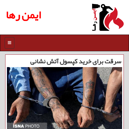
ایمن رها
منو
سرقت برای خرید كپسول آتش نشانی