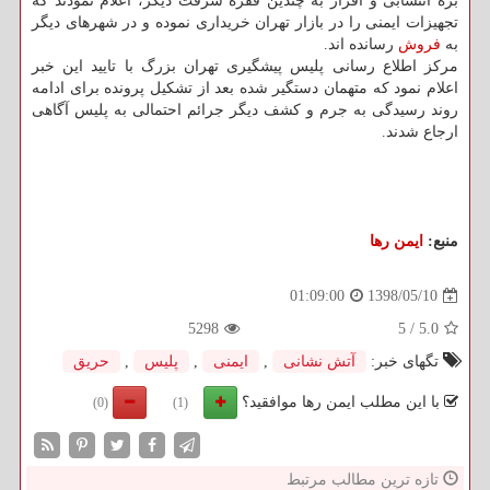
بزه انتسابی و اقرار به چندین فقره سرقت دیگر، اعلام نمودند كه
تجهیزات ایمنی را در بازار تهران خریداری نموده و در شهرهای دیگر
به
فروش
رسانده اند.
مركز اطلاع رسانی پلیس پیشگیری تهران بزرگ با تایید این خبر
اعلام نمود كه متهمان دستگیر شده بعد از تشكیل پرونده برای ادامه
روند رسیدگی به جرم و كشف دیگر جرائم احتمالی به پلیس آگاهی
ارجاع شدند.
منبع:
ایمن رها
1398/05/10
01:09:00
5298
5
/
5.0
تگهای خبر:
آتش نشانی
,
ایمنی
,
پلیس
,
حریق
با این مطلب ایمن رها موافقید؟
(0)
(1)
تازه ترین مطالب مرتبط