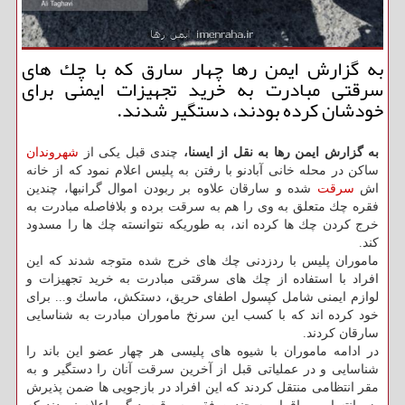
به گزارش ایمن رها چهار سارق كه با چك های
سرقتی مبادرت به خرید تجهیزات ایمنی برای
خودشان كرده بودند، دستگیر شدند.
به گزارش ایمن رها به نقل از ایسنا،
چندی قبل یكی از
شهروندان
ساكن در محله خانی آبادنو با رفتن به پلیس اعلام نمود كه از خانه
اش
سرقت
شده و سارقان علاوه بر ربودن اموال گرانبها، چندین
فقره چك متعلق به وی را هم به سرقت برده و بلافاصله مبادرت به
خرج كردن چك ها كرده اند، به طوریكه نتوانسته چك ها را مسدود
كند.
ماموران پلیس با ردزدنی چك های خرج شده متوجه شدند كه این
افراد با استفاده از چك های سرقتی مبادرت به خرید تجهیزات و
لوازم ایمنی شامل كپسول اطفای حریق، دستكش، ماسك و... برای
خود كرده اند كه با كسب این سرنخ ماموران مبادرت به شناسایی
سارقان كردند.
در ادامه ماموران با شیوه های پلیسی هر چهار عضو این باند را
شناسایی و در عملیاتی قبل از آخرین سرقت آنان را دستگیر و به
مقر انتظامی منتقل كردند كه این افراد در بازجویی ها ضمن پذیرش