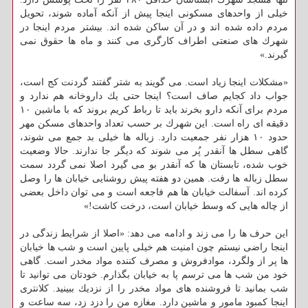
خیلی از واحدهای مسكونی اینجا پیش از آنكه آماده شوند، تحویل
مردم داده شده اند و در آن ساكن شده اند. بیشتر مردم اینجا در
شهرك های صنعتی اطراف كارگری می كنند و ماه ها حقوق نمی
گیرند.»
«مشكلات اینجا زیاد است. می گویند به شتر گفتند گردنت كج است،
جواب داد كجایم صاف است؟ اینجا حتی یك داروخانه هم ندارد و
مردم برای آنكه دارو بخرند باید تا رباط كریم بروند كه با ماشین ۱۰
دقیقه ای راه است. این شهرك بر حسب تعداد واحدهای مسكن مهر
حدود ۱۰ هزار نفر جمعیت دارد. زباله ها خیلی بد جمع می شوند،
گاهی سطل ها آنقدر پُر می شوند كه دیگر جا ندارند. حالا وضعیت
خوب شده، تابستان ها كه آنقدر بو می گیرد اصلا نمی گردد سمت
سطل زباله ها رفت. همین دو هفته پیش روشنایی خیابان ها را وصل
كرده اند. آسفالت خیابان ها هم فاجعه است و می توان داخل بعضی
از چاله هایی كه وسط خیابان است، درخت كاشت!»
این حرف ها را می زند و ادامه می دهد: «اصلا از شرایط زندگی در
اینجا راضی نیستم چون امنیت هم خیلی پایین است و شب ها خیابان
ها پر از ولگرد، موادفروش و مصرف كننده مواد مخدر است. گاهی
خود من شب ها می ترسم پا به خیابان بگذارم. خودتان می توانید تا
شب بمانید تا فروشنده های مواد مخدر را از نزدیك ببینید. كلانتری
اینجا كمبود مامور و ماشین دارد. مغازه من را دزد زد، سه ساعت و