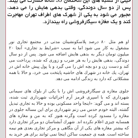
خیلی از كسبه های این ساختمان 53 ساله خسارت می بیند.
پس از دو سال دوندگی، وقتی بدهی هایش را می دهد،
مجبور می شود به یكی از شهرك های اطراف تهران مهاجرت
كند و یك مغازه سیگارفروشی راه بیندازد.
او هم مثل ۸۰ درصد پلاسكونشینان مدتی در مجتمع تجاری نور
مشغول به كار می شود اما به سبب «شرایط بد تجاری» آنجا ۲۰
میلیون تومان دیگر به بدهی هایش اضافه می شود. پس از دو سال
دوندگی، بدهی هایش را به هر ضرب و زوری كه شده، پرداخت می
كند و دست زن و دو بچه اش را می گیرد و با پول پیش خانه اش در
تهران، یك خانه در شهرك های حاشیه پایتخت می خرد، و حالا با همه
مشكلاتی كه دارد به زندگی ادامه می دهد.
جلوی مغازه ی سیگارفروشی اش را با یكی از بلوك های سیمانی
شهرداری كه با اسپری قرمز آرم اجرائیات شهرداری ثبت شده،
بسته اند و می گوید: «اینجا واحد مسكونی بوده و حالا به تجاری تبدیل
گشته، البته خودم حدس می زنم شهرداری برای این مساله جلوی در
مغازه را مسدود كرده است وگرنه هنوز كه به من و مغازه های
همسایه چیزی اعلام نكرده اند. شهرك آبشناسان دو مركز تجاری دارد
كه بیشتر مغازه های یكی از آن بنگاهی و مركز تجاری بعدی هم نیمه
ساخته است. همه ی جمعیت ساكن اینجا نمی توانند برای هر خرید به