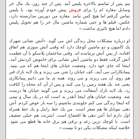
نیم پس از تماسم بالاخره پلیس آمد. پس از چند روز، یك مال خر
وسایل مغازه ام را برای
فروش
پیش خودم آورده بود، با پلیس
تماس گرفتم اما هیچ كس نیامد. مغازه من دوربین مداربسته دارد،
عكس، فیلم ها و حتی شماره ماشین مال خر را هم تحویل پلیس
دادم اما هیچ تاثیری نداشت.»
او درباره مشكلات محل زندگی اش می گوید: «آتش نشانی شهرك
یك كامیون و دو ماشین كوچك دارد كه وقتی آتش سوزی هم اتفاق
افتاده، از پس آتش برنیامده اند. وقتی ساختمان پلاسكو با آن عظمت
آتش گرفت فقط دو ماشین آتش نشانی برای خاموش كردنش آمد،
اینجا كه جای خود دارد. وضعیت خیابان های اینجا هم كه می بینید.
پیمانكارانی می آیند، كف خیابان را شن می ریزند و یك لایه نازك قیر
هم روی آن می ریزند و می روند. همه ی ما می دانیم پیمانكاری
یعنی چه. یك هفته زمین را می كنند و پس از آن كه محله را كثافت
زد، یك لایه نازك آسفالت می ریزند و می گویند خیابان ها درست
شد. وضعیت خیابان های اینجا آنقدر بد است كه در یك سال و نیمی
كه اینجا زندگی می كنم جلوبندی ماشینم را سه بار عوض كردم. آنتن
دهی موبایل ها هم صفر است. من یك خط رایتل و یك خط همراه
اول دارم اما آنتن دهی ها افتضاح است. اینترنت هم خیلی ضعیف
است. با كوچك ترین رعد و برقی هم برق خانه ها قطع می شود.
خلاصه اینكه مشكلات یكی دو تا نیست.»