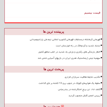
قیمت بیسیم
پربیننده ترین ها
قهرمانی کرمانشاه درمسابقات قهرمانی کشورو انتخابی تیم ملی پارادوومیدانی
تندباد شدید و گردوخاک در راه خوزستان است
اخطار بارندگی های رگباری و وزش باد شدید در اغلب مناطق کشور
سهمیه تیمی ژیمناستیک هنری ایران در بازیهای آسیایی حتمی شد
پربحث ترین ها
تکذیب شایعه معافیت سربازان فراری
سقوط یک هواپیمای کوچک در جنوب پرو 13 کشته بر جای گذاشت
کشف ۱۹۲ تن برنج احتکارشده در بندرعباس
رییس انجمن گلبال منصوب گردید
جدیدترین ها