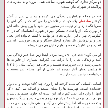
دو مركز تجاری كه گوشه شهرك ساخته شده، بروند و به مغازه های
پراكنده در شهرك نیاز است.»
قبلا در محله تهرانپارس زندگی می كرده و دو سال پس از آتش
گرفتن
ساختمان
پلاسكو، تمام تلاشش را می كند كه زندگی اش را
سرپا نگه دارد و در نهایت هم مجبور می شود با پول پیش خانه اش
در تهران یكی از واحدهای مسكن مهر در شهرك آبشناسان كه در ۴۰
كیلومتری تهران قرار دارد، بخرد. در نهایت با كمك خانواده اش یعنی
پدر و برادرهایش یك مغازه كوچك سیگار و توتون فروشی راه می
اندازد و در كنارش تخمه و لوازم قلیان هم می فروشد.
او می گوید: «حداقل ۹۰ درصد مردم اینجا زیر خط فقر زندگی می
كنند و زندگی شان را با یارانه می گذرانند. بسیاری از خانواده ها
بدسرپرست و بی سرپرست هستند و برخی هم زندگی شان را با ۴ تا
۵ میلیون تومان آغاز نموده اند. خیلی از آنها محتاج نان هستند و
درخواست جنس نسیه دارند.»
اسامی كسانی كه نسیه گرفته اند را روی چند كاغذ نوشته و به دیوار
چسبانده است. فهرست ها را نشان میدهد و اضافه می كند: «اگر
اینها را وارد دفتر نمی كنم برای این است كه جلوی چشمانم باشد و
بتوانم ببینم. برخی تا ۳۰۰ هزار تومان هم بدهی دارند و سیگار، توتون
و تخمه خریده اند اما بیشترشان می آیند و بدهی هایشان را می دهند.
تنها مسجد شهرك آبشناسان حداقل ۳۸۰ نفر را تحت پوشش دارد.