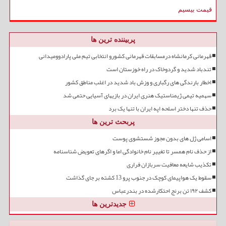
قیمت بیسیم
پربیننده ترین ها
قهرمانی کرمانشاه درمسابقات قهرمانی کشورو انتخابی تیم ملی پارادوومیدانی
تندباد شدید و گردوخاک در راه خوزستان است
اخطار بارندگی های رگباری و وزش باد شدید در اغلب مناطق کشور
سهمیه تیمی ژیمناستیک هنری ایران در بازیهای آسیایی حتمی شد
حذف تنها دختر اسلحه اپه ایران با تنها یک برد
پربحث ترین ها
اسامی ژل های بدون مجوز شستشوی پوست
از حذف نام همسر تا تغییر نام خانوادگی اما و اگرهای تعویض شناسنامه
تکذیب شایعه معافیت سربازان فراری
سقوط یک هواپیمای کوچک در جنوب پرو 13 کشته بر جای گذاشت
کشف ۱۹۲ تن برنج احتکارشده در بندرعباس
جدیدترین ها