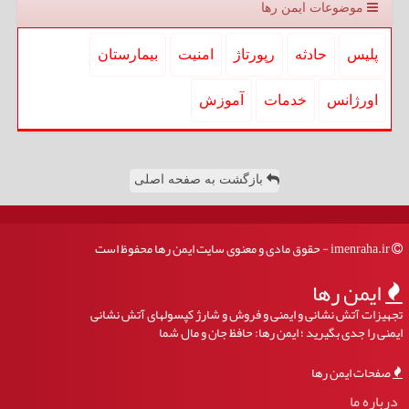
موضوعات ایمن رها
پلیس
حادثه
رپورتاژ
امنیت
بیمارستان
اورژانس
خدمات
آموزش
بازگشت به صفحه اصلی
imenraha.ir - حقوق مادی و معنوی سایت ایمن رها محفوظ است
ایمن رها
تجهیزات آتش نشانی و ایمنی و فروش و شارژ کپسولهای آتش نشانی
ایمنی را جدی بگیرید ؛ ایمن رها: حافظ جان و مال شما
صفحات ایمن رها
درباره ما