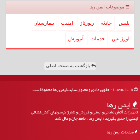
موضوعات ایمن رها
پلیس
حادثه
رپورتاژ
امنیت
بیمارستان
اورژانس
خدمات
آموزش
بازگشت به صفحه اصلی
imenraha.ir - حقوق مادی و معنوی سایت ایمن رها محفوظ است
ایمن رها
تجهیزات آتش نشانی و ایمنی و فروش و شارژ کپسولهای آتش نشانی
ایمنی را جدی بگیرید ؛ ایمن رها: حافظ جان و مال شما
صفحات ایمن رها