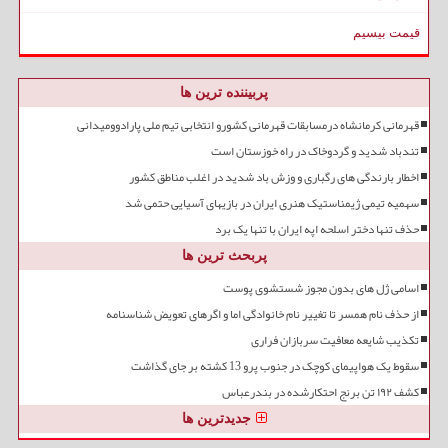
قیمت بیسیم
پربیننده ترین ها
قهرمانی کرمانشاه درمسابقات قهرمانی کشورو انتخابی تیم ملی پارادوومیدانی
تندباد شدید و گردوخاک در راه خوزستان است
اخطار بارندگی های رگباری و وزش باد شدید در اغلب مناطق کشور
سهمیه تیمی ژیمناستیک هنری ایران در بازیهای آسیایی حتمی شد
حذف تنها دختر اسلحه اپه ایران با تنها یک برد
پربحث ترین ها
اسامی ژل های بدون مجوز شستشوی پوست
از حذف نام همسر تا تغییر نام خانوادگی اما و اگرهای تعویض شناسنامه
تکذیب شایعه معافیت سربازان فراری
سقوط یک هواپیمای کوچک در جنوب پرو 13 کشته بر جای گذاشت
کشف ۱۹۲ تن برنج احتکارشده در بندرعباس
جدیدترین ها