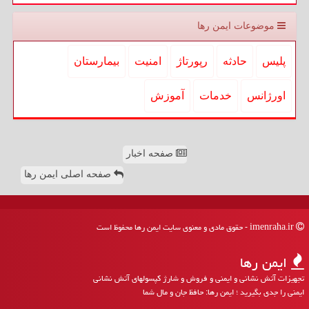
موضوعات ایمن رها
پلیس
حادثه
رپورتاژ
امنیت
بیمارستان
اورژانس
خدمات
آموزش
صفحه اخبار
صفحه اصلی ایمن رها
imenraha.ir - حقوق مادی و معنوی سایت ایمن رها محفوظ است
ایمن رها
تجهیزات آتش نشانی و ایمنی و فروش و شارژ کپسولهای آتش نشانی
ایمنی را جدی بگیرید ؛ ایمن رها: حافظ جان و مال شما