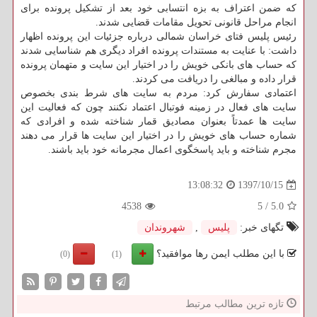
كه ضمن اعتراف به بزه انتسابی خود بعد از تشكیل پرونده برای
انجام مراحل قانونی تحویل مقامات قضایی شدند.
رئیس پلیس فتای خراسان شمالی درباره جزئیات این پرونده اظهار
داشت: با عنایت به مستندات پرونده افراد دیگری هم شناسایی شدند
كه حساب های بانكی خویش را در اختیار این سایت و متهمان پرونده
قرار داده و مبالغی را دریافت می كردند.
اعتمادی سفارش كرد: مردم به سایت های شرط بندی بخصوص
سایت های فعال در زمینه فوتبال اعتماد نكنند چون كه فعالیت این
سایت ها عمدتاً بعنوان مصادیق قمار شناخته شده و افرادی كه
شماره حساب های خویش را در اختیار این سایت ها قرار می دهند
مجرم شناخته و باید پاسخگوی اعمال مجرمانه خود باید باشند.
1397/10/15
13:08:32
4538
5
/
5.0
تگهای خبر:
پلیس
,
شهروندان
با این مطلب ایمن رها موافقید؟
(0)
(1)
تازه ترین مطالب مرتبط