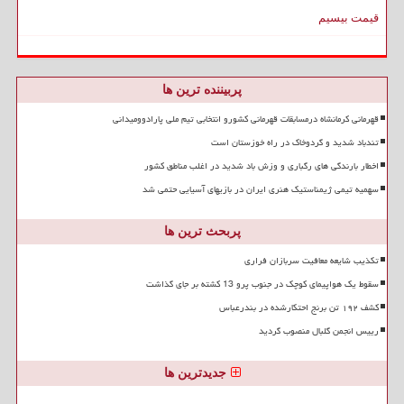
قیمت بیسیم
پربیننده ترین ها
قهرمانی کرمانشاه درمسابقات قهرمانی کشورو انتخابی تیم ملی پارادوومیدانی
تندباد شدید و گردوخاک در راه خوزستان است
اخطار بارندگی های رگباری و وزش باد شدید در اغلب مناطق کشور
سهمیه تیمی ژیمناستیک هنری ایران در بازیهای آسیایی حتمی شد
پربحث ترین ها
تکذیب شایعه معافیت سربازان فراری
سقوط یک هواپیمای کوچک در جنوب پرو 13 کشته بر جای گذاشت
کشف ۱۹۲ تن برنج احتکارشده در بندرعباس
رییس انجمن گلبال منصوب گردید
جدیدترین ها