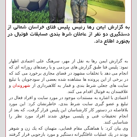
به گزارش ایمن رها رئیس پلیس فتای خراسان شمالی از
دستگیری دو نفر از عاملان شرط بندی مسابقات فوتبال در
بجنورد اطلاع داد.
به گزارش ایمن رها به نقل از مهر، سرهنگ علی اعتمادی اظهار
نمود: پلیس فتا طبق گزارش های مردمی و یا رصدهای روزانه ای كه
انجام می دهد با تخلفات مشهود در فضای مجازی برخورد می كند كه
در برخی از این پرونده ها مشاهده شده بعضی از سودجویان با تبلیغ
سایت های جعلی شرط بندی و قمار به كلاهبرداری از
شهروندان
و
علاقمندان به فوتبال اقدام می كنند.
اعتمادی با اشاره به مستندات موجود در مورد سایت و افراد فعال در
تبلیغ و عضو گیری سایت شرط بندی، خاطرنشان كرد: این مورد
بلافاصله در دستور كار كارشناسان این پلیس قرار گرفت، كه بعد از
انجام تحقیقات فنی و پلیسی موفق شدند افراد مورد نظر را
شناسایی كنند.
وی بیان كرد: با هماهنگی مقام قضایی، متهمان كه یك زن و شوهر
بودند در یك عملیات غافلگیرانه دستگیر و مورد بازجویی قرار گرفتند