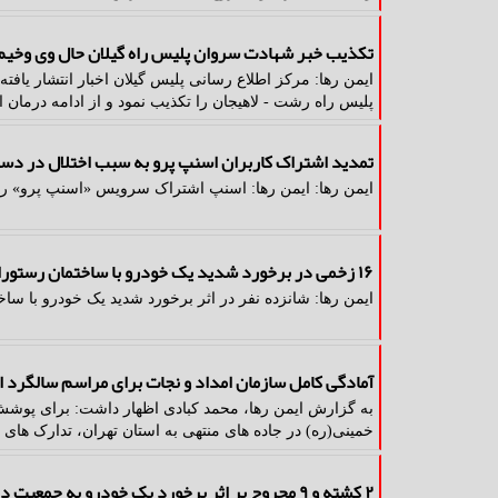
تکذیب خبر شهادت سروان پلیس راه گیلان حال وی وخی
ایمن رها: مرکز اطلاع رسانی پلیس گیلان اخبار انتشار یاف
پلیس راه رشت - لاهیجان را تکذیب نمود و از ادامه درمان ا
تمدید اشتراک کاربران اسنپ پرو به سبب اختلال در د
ایمن رها: ایمن رها: اسنپ اشتراک سرویس «اسنپ پرو» را 
۱۶ زخمی در برخورد شدید یک خودرو با ساختمان رستورانی در کره جنوبی
ایمن رها: شانزده نفر در اثر برخورد شدید یک خودرو با 
آمادگی کامل سازمان امداد و نجات برای مراسم سالگرد ا
به گزارش ایمن رها، محمد کبادی اظهار داشت: برای پو
خمینی(ره) در جاده های منتهی به استان تهران، تدارک های
۲ کشته و ۹ مجروح بر اثر برخورد یک خودرو به جمعیت در مرکز فیلیپین