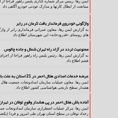
ایمن رها: رییس مرکز شماره گذاری پلیس راهور فراجا از ات
ممانعت از ابطال کارتها و مدارک عودتی خودرو آگاهی داد.
واژگونی خودروی فرماندار بافت کرمان در رابر
به گزارش ایمن رها، معاون عمرانی فرمانداری رابر از واژگ
های روستای «قدرودخانه» این شهرستان اطلاع داد.
ممنوعیت تردد در آزاد راه تهران–شمال و جاده چالوس
به گزارش ایمن رها، رئیس پلیس راه راهور فراجا از اجرا
فشم اطلاع داد.
عرضه خدمات امدادی هلال احمر در 21 استان به علت بارندگی باران و برف
ایمن رها: معاون عملیات سازمان امدادونجات جمعیت هلال 
هشدار سطح نارنجی هواشناسی کشور اطلاع داد.
آماده باش هلال احمر در پی هشدار وقوع توفان در تهران
ایمن رها: مرکز عملیات اضطراری سازمان امدادونجات جمعی
رخداد توفان در سطح استان تهران طی امروز و فردا (یکشنبه