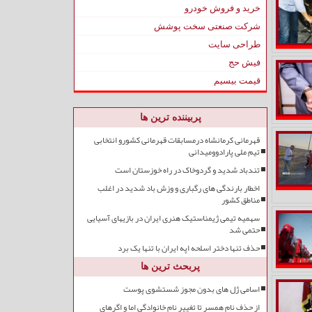
خرید و فروش خودرو
شرکت صنعتی سخت پوشش
طراحی سایت
فیش حج
قیمت بیسیم
پربیننده ترین ها
قهرمانی کرمانشاه درمسابقات قهرمانی کشورو انتخابی
تیم ملی پارادوومیدانی
تندباد شدید و گردوخاک در راه خوزستان است
اخطار بارندگی های رگباری و وزش باد شدید در اغلب
مناطق کشور
سهمیه تیمی ژیمناستیک هنری ایران در بازیهای آسیایی
حتمی شد
حذف تنها دختر اسلحه اپه ایران با تنها یک برد
پربحث ترین ها
اسامی ژل های بدون مجوز شستشوی پوست
از حذف نام همسر تا تغییر نام خانوادگی اما و اگرهای