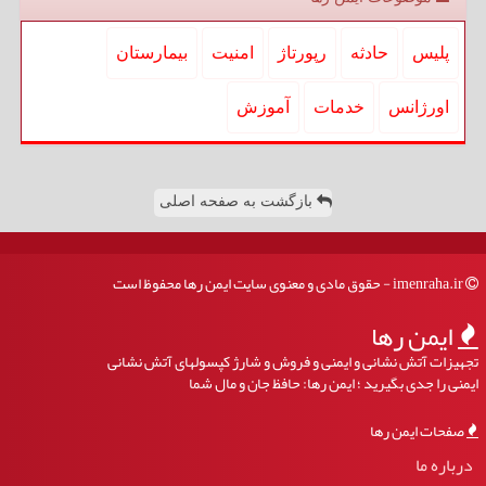
پلیس
حادثه
رپورتاژ
امنیت
بیمارستان
اورژانس
خدمات
آموزش
بازگشت به صفحه اصلی
imenraha.ir - حقوق مادی و معنوی سایت ایمن رها محفوظ است
ایمن رها
تجهیزات آتش نشانی و ایمنی و فروش و شارژ کپسولهای آتش نشانی
ایمنی را جدی بگیرید ؛ ایمن رها: حافظ جان و مال شما
صفحات ایمن رها
درباره ما