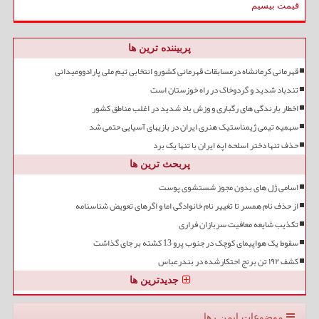
قیمت بیسیم
پربیننده ترین ها
قهرمانی کرمانشاه درمسابقات قهرمانی کشورو انتخابی تیم ملی پارادوومیدانی
تندباد شدید و گردوخاک در راه خوزستان است
اخطار بارندگی های رگباری و وزش باد شدید در اغلب مناطق کشور
سهمیه تیمی ژیمناستیک هنری ایران در بازیهای آسیایی حتمی شد
حذف تنها دختر اسلحه اپه ایران با تنها یک برد
پربحث ترین ها
اسامی ژل های بدون مجوز شستشوی پوست
از حذف نام همسر تا تغییر نام خانوادگی اما و اگرهای تعویض شناسنامه
تکذیب شایعه معافیت سربازان فراری
سقوط یک هواپیمای کوچک در جنوب پرو 13 کشته بر جای گذاشت
کشف ۱۹۲ تن برنج احتکارشده در بندرعباس
جدیدترین ها
موضوعات ایمن رها